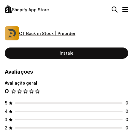
Shopify App Store
CT Back in Stock | Preorder
Instale
Avaliações
Avaliação geral
0
5
0
4
0
3
0
2
0