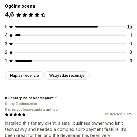
Ogólna ocena
4,6
5
15
4
1
3
0
2
0
1
3
Napisz recenzję
Wszystkie recenzje
Blueberry Point Needlepoint
Stany Zjednoczone
5 miesięcy korzystania z aplikacji
18 sierpień 2025
Installed this for my client, a small business owner who isn't
tech savvy and needed a complex split-payment feature. It's
been great for her, and the developer has been very