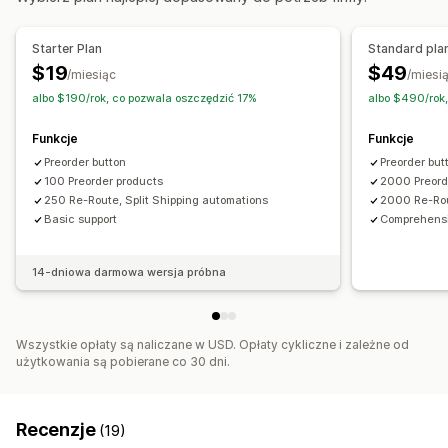
Metody płatności
Zadatki
Płatności częściowe
Podzielone płatności
Starter Plan
Standard pla
Płatności odroczone
Podzielona dostawa
$19
$49
/miesiąc
/miesi
albo $190/rok, co pozwala oszczędzić 17%
albo $490/rok
Funkcje
Funkcje
Preorder button
Preorder but
100 Preorder products
2000 Preord
250 Re-Route, Split Shipping automations
2000 Re-Rou
Basic support
Comprehensi
14-dniowa darmowa wersja próbna
Wszystkie opłaty są naliczane w USD. Opłaty cykliczne i zależne od
użytkowania są pobierane co 30 dni.
Recenzje
(19)