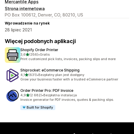
Mercantile Apps
Strona internetowa
PO Box 100612, Denver, CO, 80210, US
Wprowadzenie na rynek
28 lipiec 2021
Więcej podobnych aplikacji
Shopify Order Printer
na 5 gwiazdek
3,6
(356)
•
Gratis
Łączna liczba recenzji: 356
Print customized pick lists, invoices, packing slips and more
Shiprocket: eCommerce Shipping
na 5 gwiazdek
4,1
(631)
•
Bezpłatny plan jest dostępny
Łączna liczba recenzji: 631
Grow your business faster with a trusted eCommerce partner
Order Printer Pro: PDF Invoice
na 5 gwiazdek
4,9
(2 682)
•
Bezpłatna instalacja
Łączna liczba recenzji: 2682
Invoice generator for PDF invoices, quotes & packing slips.
Built for Shopify