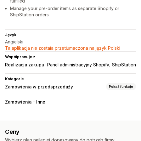
fulfilled
Manage your pre-order items as separate Shopify or
ShipStation orders
Języki
Angielski
Ta aplikacja nie została przetłumaczona na język Polski
Współpracuje z
Realizacja zakupu
Panel administracyjny Shopify
ShipStation
Kategorie
Zamówienia w przedsprzedaży
Pokaż funkcje
Typ zamówienia
Zamówienia – Inne
Zaległe zamówienia
Zapas wyczerpany
Made-to-order
Dostosowanie
Przyciski
Niestandardowy tekst
Data dostępności
Ceny
Wybierz plan najlepiej dopasowany do potrzeb firmy.