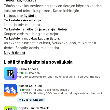
Tietojen käyttöoikeus
Tämän sovellus tarvitsee seuraavien tietojen käyttöoikeuden,
jotta se voi toimia kaupassasi. Katso kehittäjän
tietosuojakäytäntö
.
Tarkastele asiakastietoja:
Laite- ja toimintatiedot
Tarkastele henkilöstön ja avustajien tietoja:
Kaupan omistaja, blogin avustajat
Tarkastele ja muokkaa kaupan tietoja:
Asiakkaat, tuotteet, tilaukset, Verkkokauppa, mukautetut
tiedot, Shopify Admin, muut tiedot
Näytä tiedot
Lisää tämänkaltaisia sovelluksia
Theme Access
/ 5 tähteä
4,1
(4)
•
Ilmainen
4 arvostelua yhteensä
Manage passwords for each developer working on your themes
Releasit COD Fee
/ 5 tähteä
4,8
(565)
•
Ilmainen sopimus saatavilla
565 arvostelua yhteensä
Add OTP Verification, COD fee and partial payments at checkout
Built for Shopify
Shopify Launch Check