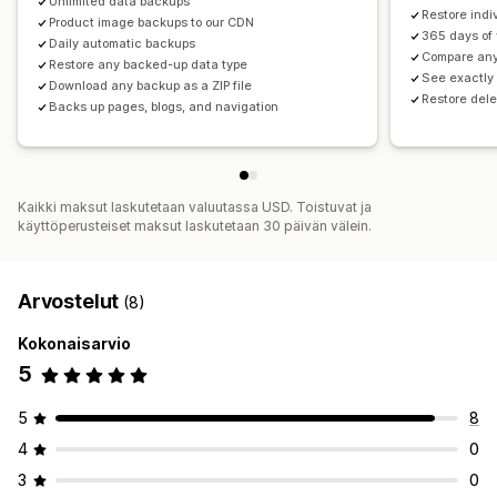
Unlimited data backups
Restore indi
Product image backups to our CDN
365 days of 
Daily automatic backups
Compare any
Restore any backed-up data type
See exactl
Download any backup as a ZIP file
Restore del
Backs up pages, blogs, and navigation
Kaikki maksut laskutetaan valuutassa USD. Toistuvat ja
käyttöperusteiset maksut laskutetaan 30 päivän välein.
Arvostelut
(8)
Kokonaisarvio
5
5
8
4
0
3
0