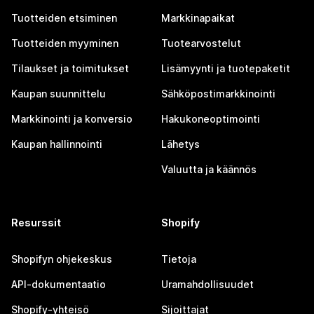
Tuotteiden etsiminen
Markkinapaikat
Tuotteiden myyminen
Tuotearvostelut
Tilaukset ja toimitukset
Lisämyynti ja tuotepaketit
Kaupan suunnittelu
Sähköpostimarkkinointi
Markkinointi ja konversio
Hakukoneoptimointi
Kaupan hallinnointi
Lähetys
Valuutta ja käännös
Resurssit
Shopify
Shopifyn ohjekeskus
Tietoja
API-dokumentaatio
Uramahdollisuudet
Shopify-yhteisö
Sijoittajat