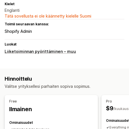
Kielet
Englanti
Tätä sovellusta ei ole käännetty kielelle Suomi
Toimii seuraavan kanssa:
Shopify Admin
Luokat
Liiketoiminnan pyörittäminen – muu
Hinnoittelu
Valitse yrityksellesi parhaiten sopiva sopimus.
Free
Pro
$9
Ilmainen
/kuukaus
Ominaisuude
Ominaisuudet
Everything i