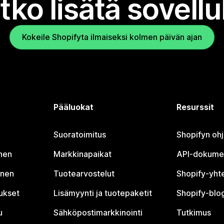
tko lisätä sovell
Kokeile Shopifyta ilmaiseksi kolmen päivän ajan
Pääluokat
Resurssit
Suoratoimitus
Shopifyn oh
nen
Markkinapaikat
API-dokume
inen
Tuotearvostelut
Shopify-yht
tukset
Lisämyynti ja tuotepaketit
Shopify-blog
u
Sähköpostimarkkinointi
Tutkimus