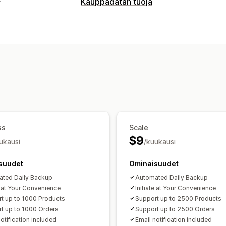
Kauppadatan tuoja
Tietojen synkronointi
Tilausten synkronointi
Tuotteiden syn
Tietojen siirto
Joukkovienti
Joukkotuonti
Ajastettu
ss
Scale
$9
ukausi
/kuukausi
suudet
Ominaisuudet
ted Daily Backup
Automated Daily Backup
e at Your Convenience
Initiate at Your Convenience
t up to 1000 Products
Support up to 2500 Products
t up to 1000 Orders
Support up to 2500 Orders
otification included
Email notification included