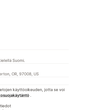
ielellä Suomi.
rton, OR, 97008, US
etojen käyttöoikeuden, jotta se voi
tosuojakäytäntö
.
atiedot