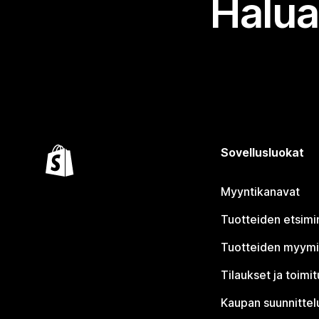
Halua
Sovellusluokat
Myyntikanavat
Tuotteiden etsimi
Tuotteiden myym
Tilaukset ja toimi
Kaupan suunnittel