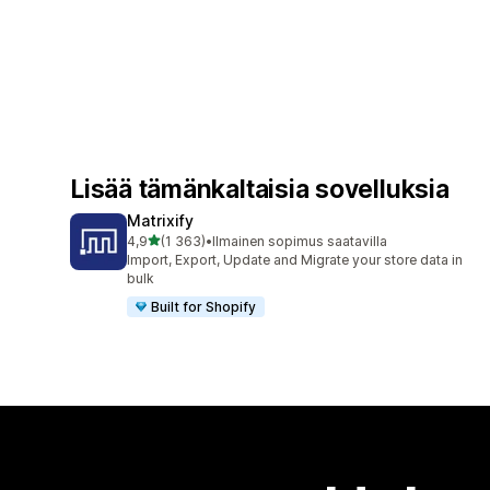
Lisää tämänkaltaisia sovelluksia
Matrixify
/ 5 tähteä
4,9
(1 363)
•
Ilmainen sopimus saatavilla
1363 arvostelua yhteensä
Import, Export, Update and Migrate your store data in
bulk
Built for Shopify