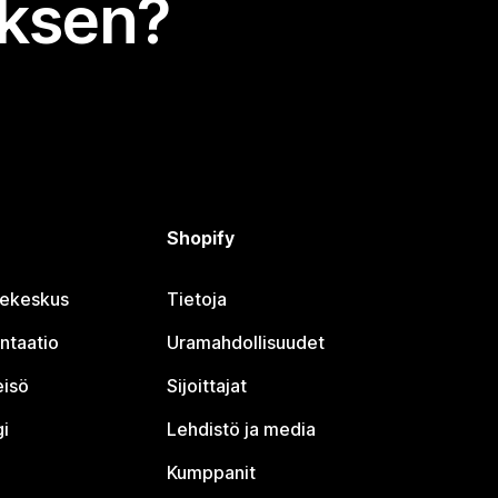
uksen?
Shopify
jekeskus
Tietoja
ntaatio
Uramahdollisuudet
eisö
Sijoittajat
i
Lehdistö ja media
Kumppanit