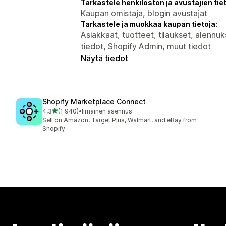
Tarkastele henkilöstön ja avustajien tiet
Kaupan omistaja, blogin avustajat
Tarkastele ja muokkaa kaupan tietoja:
Asiakkaat, tuotteet, tilaukset, alenn
tiedot, Shopify Admin, muut tiedot
Näytä tiedot
Shopify Marketplace Connect
/ 5 tähteä
4,3
(1 940)
•
Ilmainen asennus
1940 arvostelua yhteensä
Sell on Amazon, Target Plus, Walmart, and eBay from
Shopify