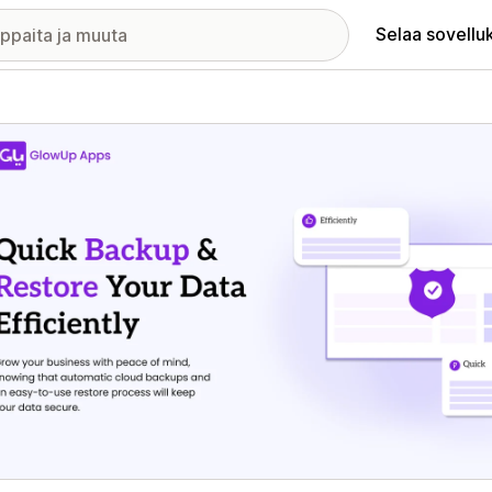
Selaa sovellu
elykuvagalleria