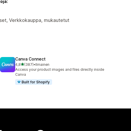
oja:
ukset, Verkkokauppa, mukautetut
Canva Connect
/ 5 tähteä
4,8
(387)
•
Ilmainen
387 arvostelua yhteensä
Access your product images and files directly inside
Canva
Built for Shopify