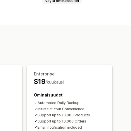
Näytä ominaisuudet
kronointi
Ajastettu synkronointi
 vienti
Enterprise
$19
/kuukausi
Ominaisuudet
Automated Daily Backup
Initiate at Your Convenience
Support up to 10,000 Products
Support up to 10,000 Orders
Email notification included