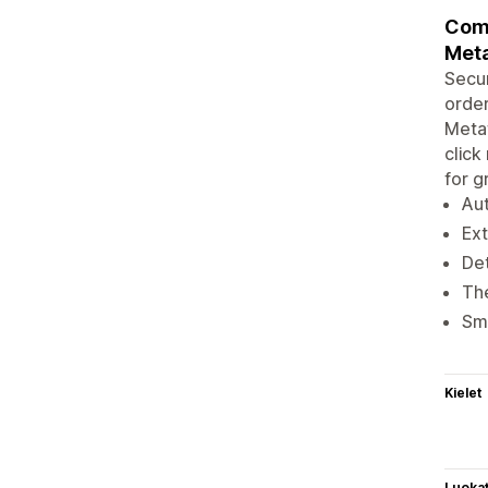
Comp
Meta
Secur
order
Metaf
click
for g
Aut
Ext
Det
The
Sma
Kielet
Luoka