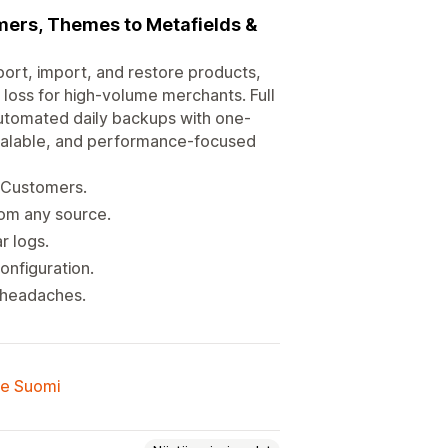
ers, Themes to Metafields &
port, import, and restore products,
loss for high-volume merchants. Full
automated daily backups with one-
 scalable, and performance-focused
 Customers.
rom any source.
r logs.
nfiguration.
g headaches.
lle Suomi