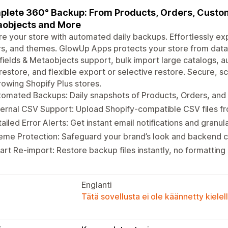
lete 360° Backup: From Products, Orders, Custom
objects and More
e your store with automated daily backups. Effortlessly ex
s, and themes. GlowUp Apps protects your store from data 
ields & Metaobjects support, bulk import large catalogs, 
 restore, and flexible export or selective restore. Secure,
rowing Shopify Plus stores.
omated Backups: Daily snapshots of Products, Orders, and
ernal CSV Support: Upload Shopify-compatible CSV files f
ailed Error Alerts: Get instant email notifications and granula
me Protection: Safeguard your brand’s look and backend co
rt Re-import: Restore backup files instantly, no formattin
Englanti
Tätä sovellusta ei ole käännetty kiele
t