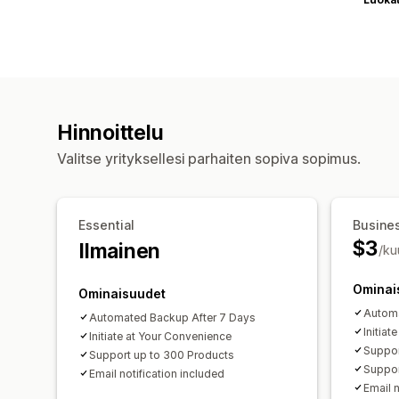
Hinnoittelu
Valitse yrityksellesi parhaiten sopiva sopimus.
Essential
Busine
$3
Ilmainen
/ku
Ominai
Ominaisuudet
Automa
Automated Backup After 7 Days
Initiat
Initiate at Your Convenience
Suppor
Support up to 300 Products
Suppor
Email notification included
Email n