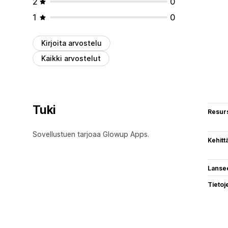
2
0
1
0
Kirjoita arvostelu
Kaikki arvostelut
Tuki
Resurs
Sovellustuen tarjoaa Glowup Apps.
Kehitt
Lanse
Tietoj