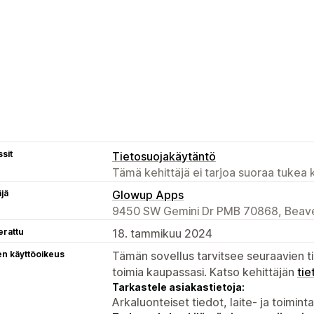
sit
Tietosuojakäytäntö
Tämä kehittäjä ei tarjoa suoraa tukea k
äjä
Glowup Apps
9450 SW Gemini Dr PMB 70868, Beave
erattu
18. tammikuu 2024
en käyttöoikeus
Tämän sovellus tarvitsee seuraavien ti
toimia kaupassasi. Katso kehittäjän
tie
Tarkastele asiakastietoja:
Arkaluonteiset tiedot, laite- ja toimint