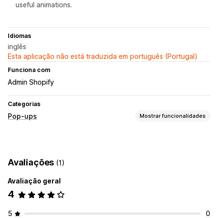
useful animations.
Idiomas
inglês
Esta aplicação não está traduzida em português (Portugal)
Funciona com
Admin Shopify
Categorias
Pop-ups
Mostrar funcionalidades
Tipos de pop-ups
Pop-ups de e-mail
Descontos
Banners
Anúncios
Avaliações
(1)
Pop-ups de gestão
Avaliação geral
Modelos
4
5
0