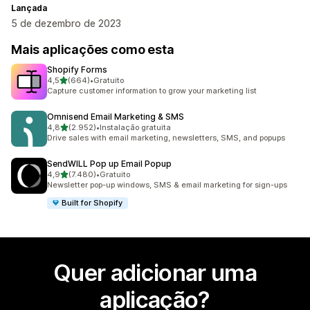
Lançada
5 de dezembro de 2023
Mais aplicações como esta
Shopify Forms
de 5 estrelas
4,5
(664)
•
Gratuito
664 total de avaliações
Capture customer information to grow your marketing list
Omnisend Email Marketing & SMS
de 5 estrelas
4,8
(2.952)
•
Instalação gratuita
2952 total de avaliações
Drive sales with email marketing, newsletters, SMS, and popups
SendWILL Pop up Email Popup
de 5 estrelas
4,9
(7.480)
•
Gratuito
7480 total de avaliações
Newsletter pop-up windows, SMS & email marketing for sign-ups
Built for Shopify
Quer adicionar uma
aplicação?