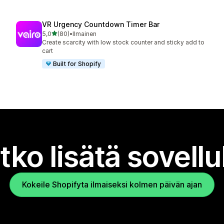
VR Urgency Countdown Timer Bar
/ 5 tähteä
5,0
(80)
•
Ilmainen
80 arvostelua yhteensä
Create scarcity with low stock counter and sticky add to
cart
Built for Shopify
tko lisätä sovell
Kokeile Shopifyta ilmaiseksi kolmen päivän ajan