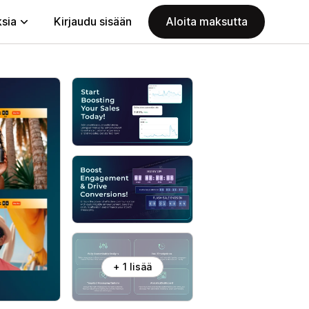
ksia
Kirjaudu sisään
Aloita maksutta
+ 1 lisää