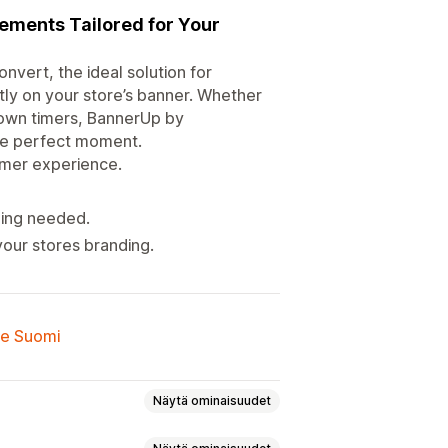
ements Tailored for Your
vert, the ideal solution for
ly on your store’s banner. Whether
tdown timers, BannerUp by
the perfect moment.
omer experience.
ding needed.
our stores branding.
lle Suomi
Näytä ominaisuudet