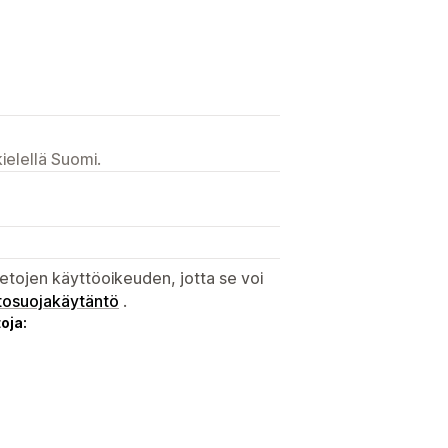
ielellä Suomi.
etojen käyttöoikeuden, jotta se voi
tosuojakäytäntö
.
oja: