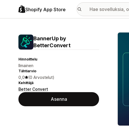
Shopify App Store
Esitt
BannerUp by
BetterConvert
Hinnoittelu
Ilmainen
Tähtiarvio
0,0
(0 Arvostelut)
Kehittäjä
Better Convert
Asenna