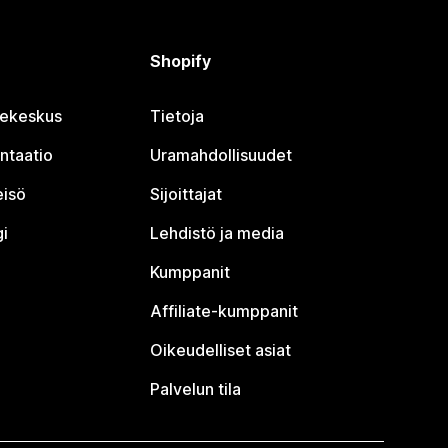
Shopify
jekeskus
Tietoja
ntaatio
Uramahdollisuudet
eisö
Sijoittajat
i
Lehdistö ja media
Kumppanit
Affiliate-kumppanit
Oikeudelliset asiat
Palvelun tila