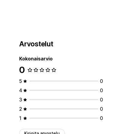
Arvostelut
Kokonaisarvio
0
5
0
4
0
3
0
2
0
1
0
Kirjoita arvostelu