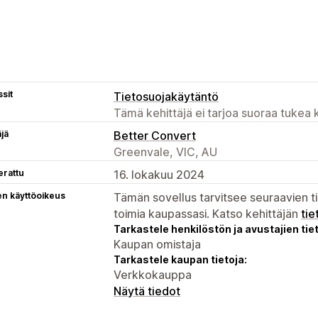
sit
Tietosuojakäytäntö
Tämä kehittäjä ei tarjoa suoraa tukea k
äjä
Better Convert
Greenvale, VIC, AU
erattu
16. lokakuu 2024
en käyttöoikeus
Tämän sovellus tarvitsee seuraavien ti
toimia kaupassasi. Katso kehittäjän
tie
Tarkastele henkilöstön ja avustajien tiet
Kaupan omistaja
Tarkastele kaupan tietoja:
Verkkokauppa
Näytä tiedot