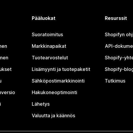
Pääluokat
Resurssit
Suoratoimitus
Shopifyn oh
nen
Markkinapaikat
API-dokume
inen
Tuotearvostelut
Shopify-yht
tukset
Lisämyynti ja tuotepaketit
Shopify-blog
u
Sähköpostimarkkinointi
Tutkimus
nversio
Hakukoneoptimointi
i
Lähetys
Valuutta ja käännös