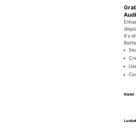
Grab
Audi
Enhan
displ
it's 
Bette
Sea
Cre
Use
Cu
Kielet
Luoka