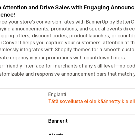
 Attention and Drive Sales with Engaging Announc
ence!
ce your store’s conversion rates with BannerUp by BetterCon
aying announcements, promotions, and special events direct
shipping offers, discount codes, product launches, or coun
rConvert helps you capture your customers' attention at 
mlessly integrates with Shopify themes for a smooth cust
ate urgency in your promotions with countdown timers.
r-friendly interface for merchants of any skill level—no co
stomizable and responsive announcement bars that match y
Englanti
Tätä sovellusta ei ole käännetty kiele
t
Bannerit
Bannerin tyyppi