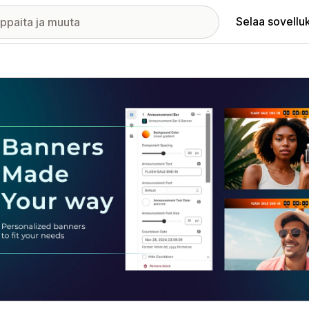
Selaa sovellu
elykuvagalleria