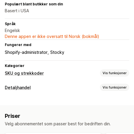
Populært blant butikker som din
Basert i USA
Språk
Engelsk
Denne appen er ikke oversatt til Norsk (bokmål)
Fungerer med
Shopify-administrator
Stocky
Kategorier
SKU og strekkoder
Vis funksjoner
Administrasjon av strekkoder
Detaljhandel
Vis funksjoner
Auto-generation
Massegenerering
Tilpassede maler
POS
QR-koder
UPC
Skanning
Strekkodeskanning
QR-koder
SKU-administrasjon
Priser
Håndtering av lagerbeholdning
Auto-generation
Massegenerering
Tilpassede maler
Velg abonnementet som passer best for bedriften din.
Manuelle oppdateringer
Strekkodeintegrering
Varianter