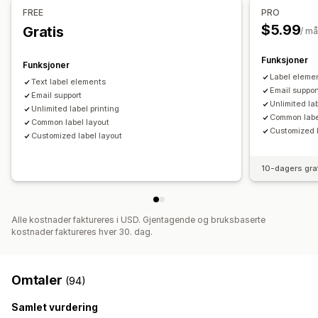
FREE
PRO
Etikettutskrifter
$5.99
Gratis
/ m
Massetrykk
Tilpassede maler
Tilpassede elementer
Tilpassede layout
Tilpasset størrelse
Bilder
Flere språk
Funksjoner
Funksjoner
Label eleme
Text label elements
Email suppor
Email support
Unlimited lab
Unlimited label printing
Common labe
Common label layout
Customized l
Customized label layout
10-dagers gra
Alle kostnader faktureres i USD. Gjentagende og bruksbaserte
kostnader faktureres hver 30. dag.
Omtaler
(94)
Samlet vurdering