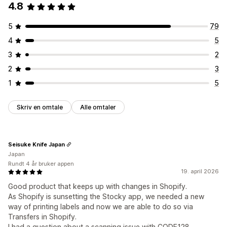
4.8
5
79
4
5
3
2
2
3
1
5
Skriv en omtale
Alle omtaler
Seisuke Knife Japan
Japan
Rundt 4 år bruker appen
19. april 2026
Good product that keeps up with changes in Shopify.
As Shopify is sunsetting the Stocky app, we needed a new
way of printing labels and now we are able to do so via
Transfers in Shopify.
I had a question about a scanning issue with CODE128