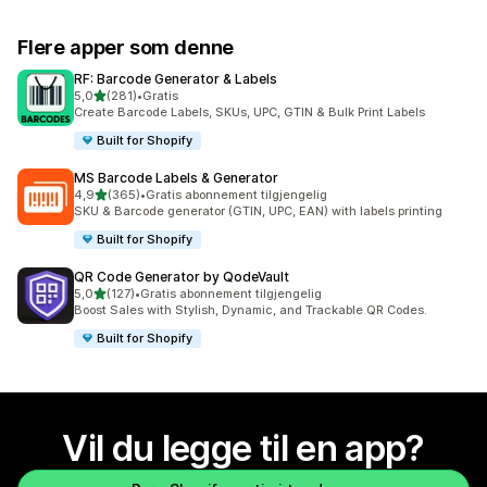
Flere apper som denne
RF: Barcode Generator & Labels
av 5 stjerner
5,0
(281)
•
Gratis
Totalt 281 omtaler
Create Barcode Labels, SKUs, UPC, GTIN & Bulk Print Labels
Built for Shopify
MS Barcode Labels & Generator
av 5 stjerner
4,9
(365)
•
Gratis abonnement tilgjengelig
Totalt 365 omtaler
SKU & Barcode generator (GTIN, UPC, EAN) with labels printing
Built for Shopify
QR Code Generator by QodeVault
av 5 stjerner
5,0
(127)
•
Gratis abonnement tilgjengelig
Totalt 127 omtaler
Boost Sales with Stylish, Dynamic, and Trackable QR Codes.
Built for Shopify
Vil du legge til en app?