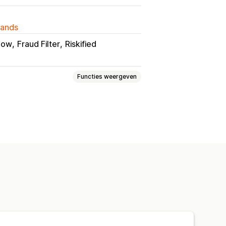
lands
low
Fraud Filter
Riskified
Functies weergeven
Betalingen
Phishing
ng
 bestelling
 regels
Blocklists
woord (OTP)
Remboursvalidatie
tectie
Fraudefilters