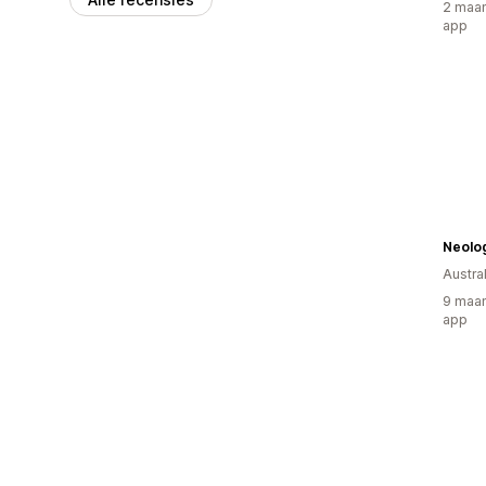
2 maan
app
Neolo
Austral
9 maan
app