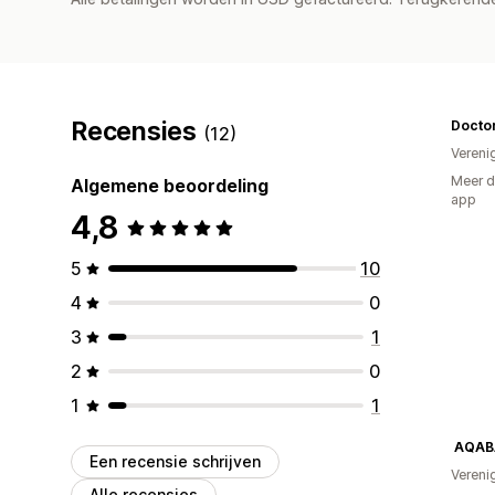
Recensies
Docto
(12)
Vereni
Meer d
Algemene beoordeling
app
4,8
5
10
4
0
3
1
2
0
1
1
AQAB
Een recensie schrijven
Vereni
Alle recensies