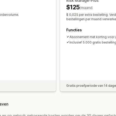
Risk Manage-Plus
Meldingen en analytics
$125
/maand
Risicomeldingen
Terugboekingsmeld
 ordervolume.
$ 0,025 per extra bestelling. Ve
Aangepaste meldingen
Fraudemeldi
bestellingen per maand verwerke
Bezoekersanalytics
Risicorapporten
Functies
Sms-meldingen
Abonnement met korting voor 
Inclusief 5.000 gratis bestelli
Gratis proefperiode van 14 dag
geven
de en op gebruik gebaseerde kosten worden om de 30 dagen gefact