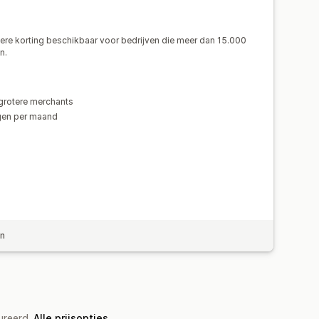
ingen
Verdachte activiteit
rdere korting beschikbaar voor bedrijven die meer dan 15.000
ngen
Terugboekingsanalytics
n.
App-meldingen
E-mailmeldingen
grotere merchants
ngen per maand
en
ureerd.
Alle prijsopties