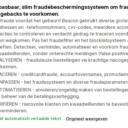
asbaar, slim fraudebeschermingssysteem om frau
gebacks te voorkomen.
fraude voordat het gebeurt! Beacon gebruikt diverse grot
adressen en -telefoonnummers, cvv-codes, meerdere accou
acties te controleren en verdacht gedrag te traceren voo
n wegkomen. Pas het fraudefilter en het blocklistsysteem 
eften. Detecteer, verminder, automatiseer en voorkom fra
aadwillenden, zonder onterechte meldingen (false positive
LYSEREN - frauduleuze bestellingen via krachtige risicoge
rkennen.
ACEREN - creditcardfraude, accountovernames, promotiemi
NPASSEN - het fraudesysteem en diverse fraudeparameters
TOMATISEREN - annuleren/ongeldig maken van bestellingen
 beheer van de betalingsvastlegging.
IFIËREN - risicovolle klanten om kwaadwillenden te beves
verminderen.
at automatisch vertaalde tekst
Origineel weergeven