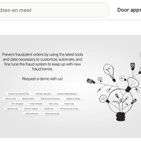
Door apps
ij met uitgelichte afbeeldingen