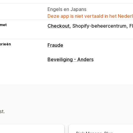
Engels en Japans
Deze app is niet vertaald in het Neder
 met
Checkout
Shopify-beheercentrum
F
orieën
Fraude
Fraudetypen
Beveiliging - Anders
Bots
Terugboekingen
Nepaccounts
Misbruik van cadeaubonnen
Bezorgi
Preventietools
Validatie van bestelling
Pauzering van
Automatische annulering
Aangepaste
st.
Identiteitsverificatie
Eenmalig wacht
Spamblokkering
Bot-detectie
AI-de
Geautomatiseerde workflows