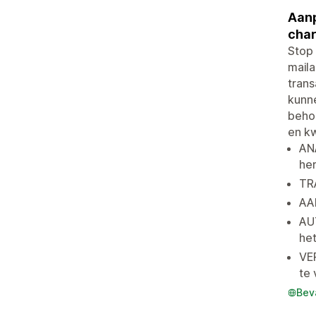
Aanp
char
Stop 
mail
trans
kunne
beho
en kw
ANA
he
TR
AA
AU
het
VER
te 
Bev