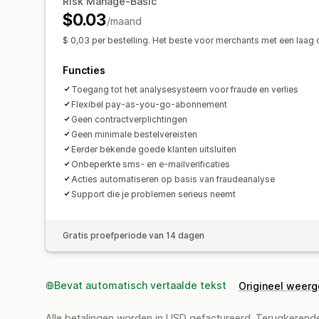
Risk Manage-Basic
$0.03
/maand
$ 0,03 per bestelling. Het beste voor merchants met een laag
Functies
Toegang tot het analysesysteem voor fraude en verlies
Flexibel pay-as-you-go-abonnement
Geen contractverplichtingen
Geen minimale bestelvereisten
Eerder bekende goede klanten uitsluiten
Onbeperkte sms- en e-mailverificaties
Acties automatiseren op basis van fraudeanalyse
Support die je problemen serieus neemt
Gratis proefperiode van 14 dagen
Bevat automatisch vertaalde tekst
Origineel weer
Alle betalingen worden in USD gefactureerd. Terugkeren