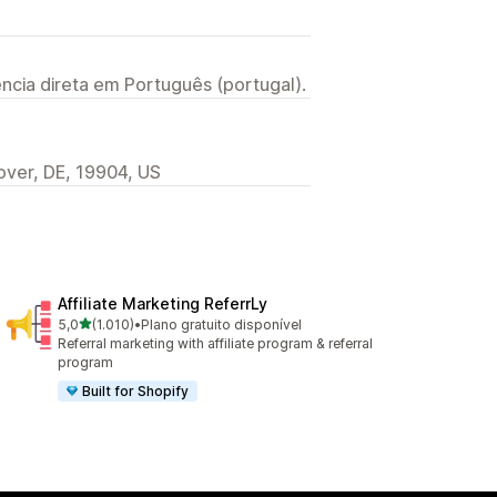
ncia direta em Português (portugal).
over, DE, 19904, US
Affiliate Marketing ReferrLy
de 5 estrelas
5,0
(1.010)
•
Plano gratuito disponível
1010 total de avaliações
Referral marketing with affiliate program & referral
program
Built for Shopify