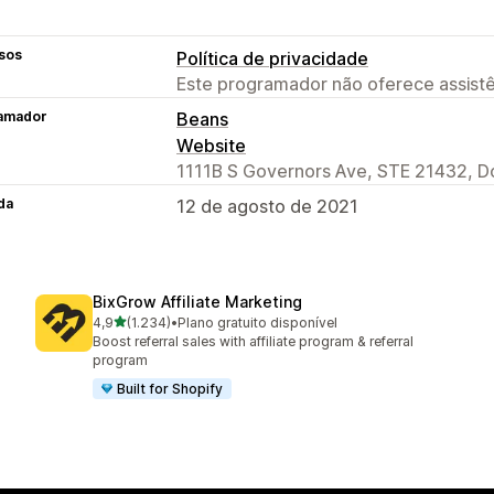
sos
Política de privacidade
Este programador não oferece assistê
amador
Beans
Website
1111B S Governors Ave, STE 21432, D
da
12 de agosto de 2021
BixGrow Affiliate Marketing
de 5 estrelas
4,9
(1.234)
•
Plano gratuito disponível
1234 total de avaliações
Boost referral sales with affiliate program & referral
program
Built for Shopify