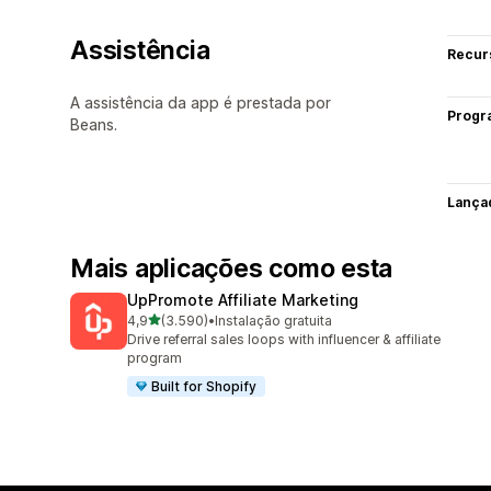
Assistência
Recur
A assistência da app é prestada por
Progr
Beans.
Lança
Mais aplicações como esta
UpPromote Affiliate Marketing
de 5 estrelas
4,9
(3.590)
•
Instalação gratuita
3590 total de avaliações
Drive referral sales loops with influencer & affiliate
program
Built for Shopify