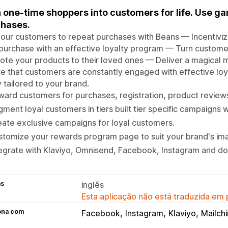
 one-time shoppers into customers for life. Use gam
hases.
our customers to repeat purchases with Beans — Incentiviz
purchase with an effective loyalty program — Turn customer
te your products to their loved ones — Deliver a magical
e that customers are constantly engaged with effective loy
y tailored to your brand.
ard customers for purchases, registration, product reviews
ment loyal customers in tiers built tier specific campaigns w
ate exclusive campaigns for loyal customers.
tomize your rewards program page to suit your brand's im
egrate with Klaviyo, Omnisend, Facebook, Instagram and do
as
inglês
Esta aplicação não está traduzida em
ona com
Facebook
Instagram
Klaviyo
Mailch