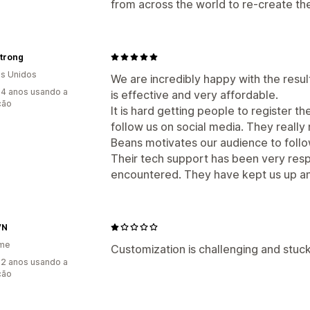
from across the world to re-create the
Strong
s Unidos
We are incredibly happy with the resul
4 anos usando a
is effective and very affordable.
ção
It is hard getting people to register t
follow us on social media. They really
Beans motivates our audience to foll
Their tech support has been very res
encountered. They have kept us up an
VN
ame
Customization is challenging and stuck 
2 anos usando a
ção