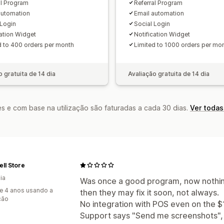
al Program
Referral Program
automation
Email automation
 Login
Social Login
cation Widget
Notification Widget
d to 400 orders per month
Limited to 1000 orders per mo
o gratuita de 14 dia
Avaliação gratuita de 14 dia
s e com base na utilização são faturadas a cada 30 dias.
Ver todas
ll Store
ia
Was once a good program, now nothing
e 4 anos usando a
then they may fix it soon, not always.
ção
No integration with POS even on the 
Support says "Send me screenshots", 