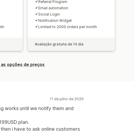
Referral Program
Email automation
Social Login
Notification Widget
nth
Limited to 2000 orders per month
Avaliação gratuita de 14 dia
 as opções de preços
11 de julho de 2026
 works until we notify them and
$199USD plan.
then i have to ask online customers