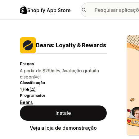
Shopify App Store
Galer
Beans: Loyalty & Rewards
Preços
A partir de $29/mês. Avaliação gratuita
disponível.
Classificação
1,6
(4)
Programador
Beans
Instale
Veja a loja de demonstração