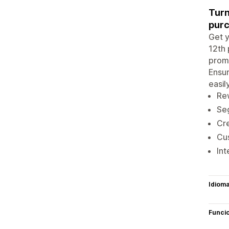
Turn
purc
Get y
12th 
promo
Ensur
easil
Rew
Seg
Cre
Cus
Int
Idiom
Funci