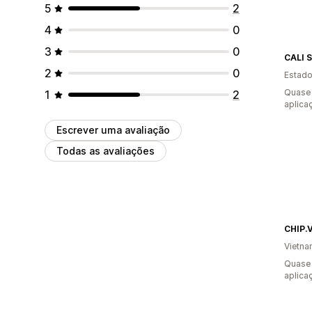
5
2
4
0
3
0
CALI 
2
0
Estado
Quase 
1
2
aplica
Escrever uma avaliação
Todas as avaliações
CHIP.
Vietn
Quase 
aplica