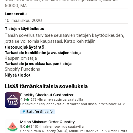
50000, MA
Lanseerattu
10. maaliskuu 2026
Tietojen käyttöoikeus
Tämän sovellus tarvitsee seuraavien tietojen käyttöoikeuden,
jotta se voi toimia kaupassasi. Katso kehittäjän
tietosuojakäytäntö
.
Tarkastele henkilöstön ja avustajien tietoja:
Kaupan omistaja
Tarkastele ja muokkaa kaupan tietoja:
Shopify Functions
Näytä tiedot
Lisää tämänkaltaisia sovelluksia
Blockify Checkout Customizer
/ 5 tähteä
4,9
(275)
•
Ilmainen sopimus saatavilla
275 arvostelua yhteensä
Checkout rules, checkout customizer and discounts to boost AOV
Built for Shopify
Melon Minimum Order Quantity
/ 5 tähteä
5,0
(346)
•
Ilmainen sopimus saatavilla
346 arvostelua yhteensä
Set Minimum Quantity (MOQ), Minimum Order Value & Order Limits