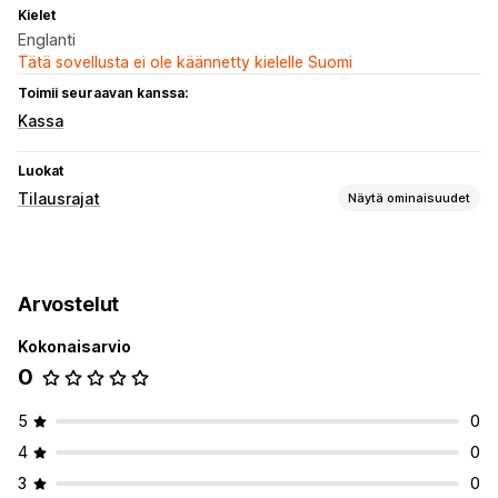
Kielet
Englanti
Tätä sovellusta ei ole käännetty kielelle Suomi
Toimii seuraavan kanssa:
Kassa
Luokat
Tilausrajat
Näytä ominaisuudet
Rajasäännöt
Ostoskoripohjainen
Enimmäismäärä
Vähimmäismäärä
Arvostelut
Maksupohjainen
Kokonaisarvio
0
5
0
4
0
3
0