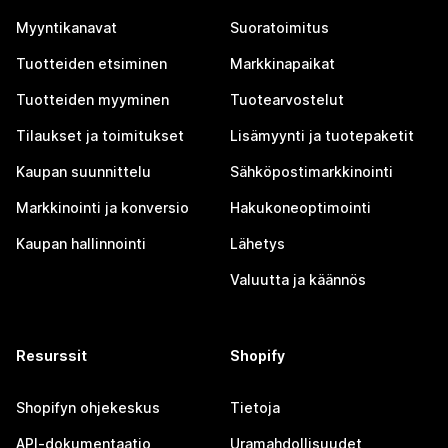
Myyntikanavat
Suoratoimitus
Tuotteiden etsiminen
Markkinapaikat
Tuotteiden myyminen
Tuotearvostelut
Tilaukset ja toimitukset
Lisämyynti ja tuotepaketit
Kaupan suunnittelu
Sähköpostimarkkinointi
Markkinointi ja konversio
Hakukoneoptimointi
Kaupan hallinnointi
Lähetys
Valuutta ja käännös
Resurssit
Shopify
Shopifyn ohjekeskus
Tietoja
API-dokumentaatio
Uramahdollisuudet