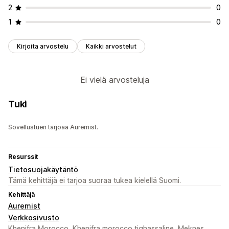
2
0
1
0
Kirjoita arvostelu
Kaikki arvostelut
Ei vielä arvosteluja
Tuki
Sovellustuen tarjoaa Auremist.
Resurssit
Tietosuojakäytäntö
Tämä kehittäjä ei tarjoa suoraa tukea kielellä Suomi.
Kehittäjä
Auremist
Verkkosivusto
Khenifra Morocco, Khenifra morocco tighassaline, Meknes,