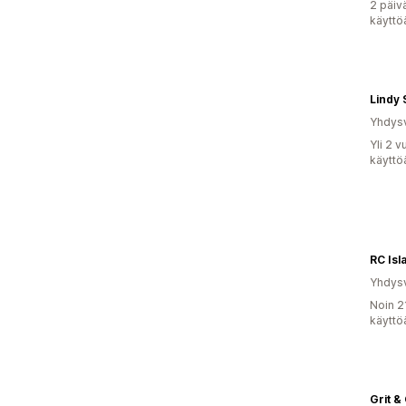
2 päiv
käyttö
Lindy 
Yhdysv
Yli 2 
käyttö
RC Isl
Yhdysv
Noin 2
käyttö
Grit &