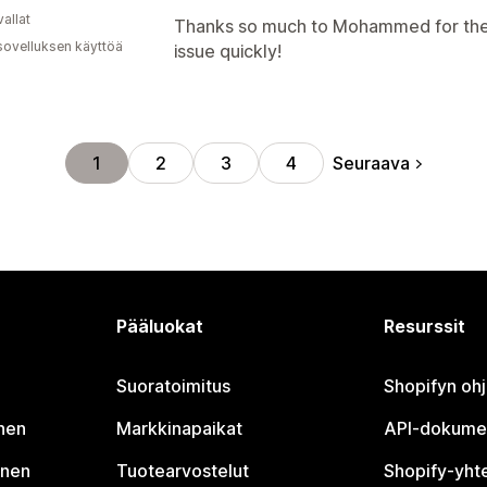
allat
Thanks so much to Mohammed for the 
sovelluksen käyttöä
issue quickly!
Seuraava
1
2
3
4
Pääluokat
Resurssit
Suoratoimitus
Shopifyn oh
nen
Markkinapaikat
API-dokume
inen
Tuotearvostelut
Shopify-yht