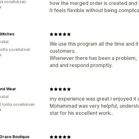
ää sovelluksen
how the merged order is created and w
ä
It feels flexible without being complic
Stitches
allat
We use this program all the time and i
vuotta sovelluksen
customers.
ä
Whenever there has been a problem, 
and and respond promptly.
and Wear
allat
my experience was great I enjoyed it a
1 tuntia sovelluksen
Mohammad was very helpful, understan
ä
star for his excellent work..
 Grace Boutique