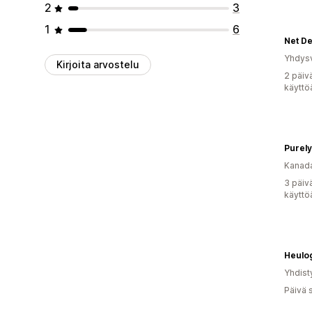
2
3
1
6
Net De
Yhdysv
Kirjoita arvostelu
2 päiv
käyttö
Purel
Kanad
3 päiv
käyttö
Heulo
Yhdist
Päivä 