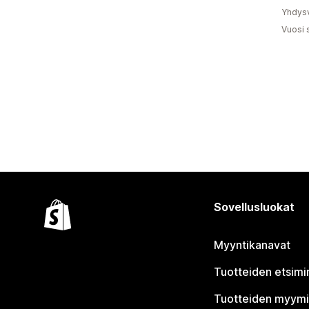
Yhdysv
Vuosi 
Sovellusluokat
Myyntikanavat
Tuotteiden etsimi
Tuotteiden myym