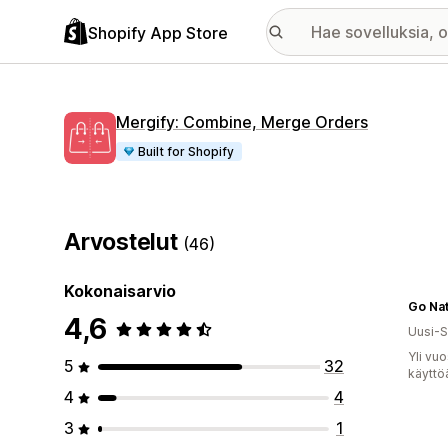
Shopify App Store
Mergify: Combine, Merge Orders
Built for Shopify
Arvostelut
(46)
Kokonaisarvio
4,6
Uusi-S
Yli vu
5
32
käyttö
4
4
3
1