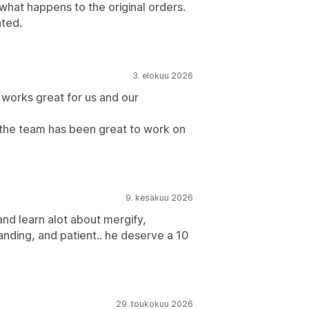
hat happens to the original orders.
ated.
3. elokuu 2026
t works great for us and our
the team has been great to work on
9. kesäkuu 2026
nd learn alot about mergify,
ding, and patient.. he deserve a 10
29. toukokuu 2026