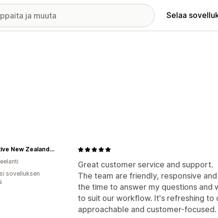
Selaa sovellu
Go Native New Zealand Ltd
eelanti
Great customer service and support.
osi sovelluksen
The team are friendly, responsive and
ä
the time to answer my questions and w
to suit our workflow. It's refreshing t
approachable and customer-focused.