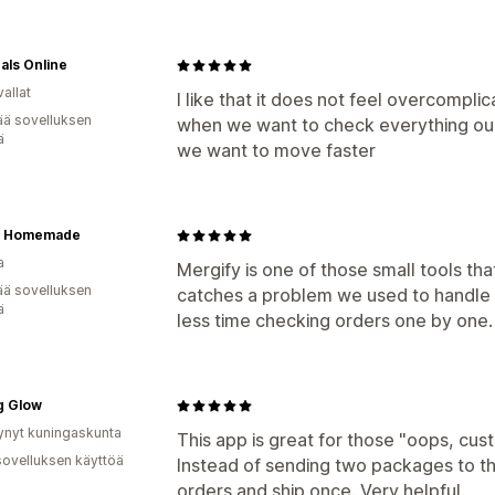
als Online
allat
I like that it does not feel overcomp
ää sovelluksen
when we want to check everything ou
ä
we want to move faster
y Homemade
a
Mergify is one of those small tools that
ää sovelluksen
catches a problem we used to handle
ä
less time checking orders one by one.
g Glow
ynyt kuningaskunta
This app is great for those "oops, c
sovelluksen käyttöä
Instead of sending two packages to 
orders and ship once. Very helpful.