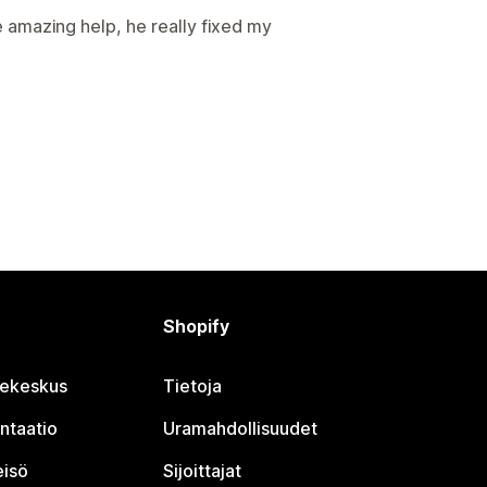
amazing help, he really fixed my
Shopify
jekeskus
Tietoja
ntaatio
Uramahdollisuudet
eisö
Sijoittajat