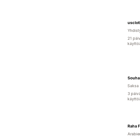
usclot
Yhdist
21 päi
käyttö
Souha
Saksa
3 päiv
käyttö
Raha 
Arabie