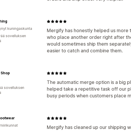
hing
ynyt kuningaskunta
Mergify has honestly helped us more 
vää sovelluksen
who place another order right after th
ä
would sometimes ship them separately 
easier to catch and combine them.
 Shop
The automatic merge option is a big pl
ää sovelluksen
helped take a repetitive task off our pl
ä
busy periods when customers place mu
Footwear
miirikunnat
Mergify has cleaned up our shipping w