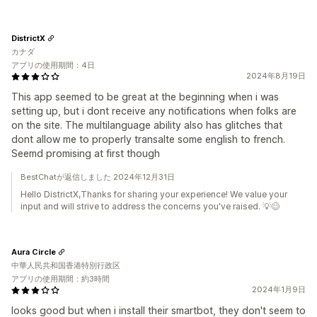
DistrictX
カナダ
アプリの使用期間：4日
2024年8月19日
This app seemed to be great at the beginning when i was
setting up, but i dont receive any notifications when folks are
on the site. The multilanguage ability also has glitches that
dont allow me to properly transalte some english to french.
Seemd promising at first though
BestChatが返信しました 2024年12月31日
Hello DistrictX,Thanks for sharing your experience! We value your
input and will strive to address the concerns you've raised. 💡😊
Aura Circle
中華人民共和国香港特別行政区
アプリの使用期間：約3時間
2024年1月9日
looks good but when i install their smartbot, they don't seem to