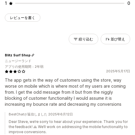
1
0
レビューを書く
絞り込む
並び替え
Blitz Surf Shop
ニュージーランド
アプリの使用期間：2年弱
2025年5月17日
The app gets in the way of customers using the store, way
worse on mobile which is where most of my users are coming
from. I get the odd message from it but from the niggly
blocking of customer functionality I would assume it is
increasing my bounce rate and decreasing my conversions
BestChatが返信しました 2025年6月12日
Dear Steve, we’re sorry to hear about your experience. Thank you for
the feedback! 🙏 We’ll work on addressing the mobile functionality to
improve conversions.