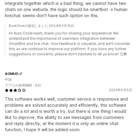
integrate together which is a bad thing, we cannot have two
chats on one website. the logic should be smartbot -> human
livechat. seems don't have such option on this.
BestChatが返信しました 2024年3月15日
Hi Aura Circle team, thank you for sharing your experience! We
understand the importance of seamless integration between
SmartBot and live chat. Your feedback is valuable, and we'll consider
this as we continue to improve our platform. If you have any further
suggestions or concerns, please don't hesitate to let us know! 🤔🛠️
AOMUO
中国
アプリの使用期間：8日
2023年5月5日
This software works well, customer service is responsive and
problems are solved accurately and efficiently, this software
can do a lot and is worth a try, but there is one thing I would
like to improve, the ability to see messages from customers
and reply directly, at the moment it is only an online chat
function, I hope it will be added soon.