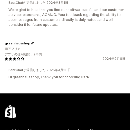
BestChatが返信しました 2024年3月1日
We're glad to hear that you find our software useful and our customer
service responsive, AOMUO. Your feedback regarding the ability to
see messages from customers directly is duly noted, and we'll
consider it for future updates.
greenhausshop
南アフリカ
アプリの使用期間：2年弱
2024年9月6日
BestChatが返信しました 2025年3月26日
Hi greenhausshop,Thank you for choosing us.💖