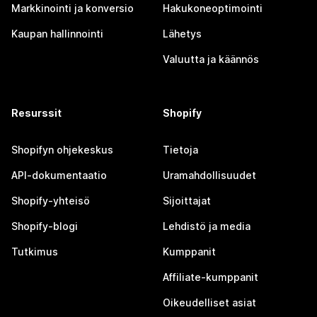
Markkinointi ja konversio
Hakukoneoptimointi
Kaupan hallinnointi
Lähetys
Valuutta ja käännös
Resurssit
Shopify
Shopifyn ohjekeskus
Tietoja
API-dokumentaatio
Uramahdollisuudet
Shopify-yhteisö
Sijoittajat
Shopify-blogi
Lehdistö ja media
Tutkimus
Kumppanit
Affiliate-kumppanit
Oikeudelliset asiat