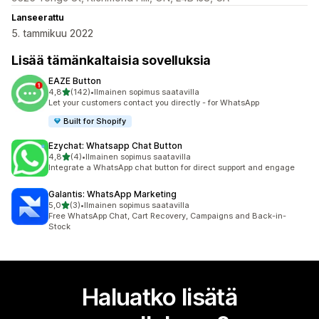
Lanseerattu
5. tammikuu 2022
Lisää tämänkaltaisia sovelluksia
EAZE Button
/ 5 tähteä
4,8
(142)
•
Ilmainen sopimus saatavilla
142 arvostelua yhteensä
Let your customers contact you directly - for WhatsApp
Built for Shopify
Ezychat: Whatsapp Chat Button
/ 5 tähteä
4,8
(4)
•
Ilmainen sopimus saatavilla
4 arvostelua yhteensä
Integrate a WhatsApp chat button for direct support and engage
Galantis: WhatsApp Marketing
/ 5 tähteä
5,0
(3)
•
Ilmainen sopimus saatavilla
3 arvostelua yhteensä
Free WhatsApp Chat, Cart Recovery, Campaigns and Back-in-
Stock
Haluatko lisätä