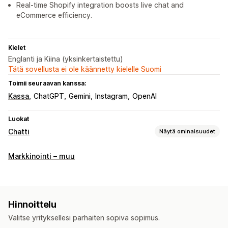
Real-time Shopify integration boosts live chat and
eCommerce efficiency.
Kielet
Englanti ja Kiina (yksinkertaistettu)
Tätä sovellusta ei ole käännetty kielelle Suomi
Toimii seuraavan kanssa:
Kassa
ChatGPT
Gemini
Instagram
OpenAI
Luokat
Chatti
Näytä ominaisuudet
Reaaliaikaiset viestit
Markkinointi – muu
Tekoälychattibotit
Livechatti
Tiedostojen lataus (lähettäminen)
Monikielisyys
Käyttäytymisen seuranta
Asiakaspalvelijoiden analytiikka
Hinnoittelu
Automaattiset vastaukset
Valitse yrityksellesi parhaiten sopiva sopimus.
Alennukset
Usein kysyttyä
Tervehdykset