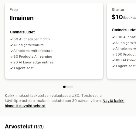
Tuotesuositukset
Pikavastaukset
Lisämyynti
Free
Starter
$10
Ilmainen
/kuuka
Mukautukset
Väri ja fontti
Emojit ja tarrat
Chatti-ikkuna
Aukioloajat
Ominaisuude
Ominaisuudet
Tervetuloviestit
Chattipainikkeet
Asiakaspalvelijan avatar
300 AI chat
80 AI chats per month
AI Insights 
AI Insights feature
AI help me w
AI help me write feature
300 Products
80 Products AI learning
100 AI know
20 AI knowledge entries
1 agent seat
1 agent seat
Kaikki maksut laskutetaan valuutassa USD. Toistuvat ja
käyttöperusteiset maksut laskutetaan 30 päivän välein.
Näytä kaikki
hinnoitteluvaihtoehdot
Arvostelut
(133)