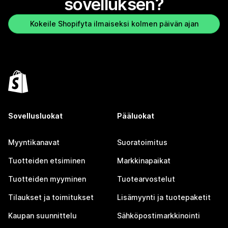
sovelluksen?
Kokeile Shopifyta ilmaiseksi kolmen päivän ajan
Sovellusluokat
Pääluokat
Myyntikanavat
Suoratoimitus
Tuotteiden etsiminen
Markkinapaikat
Tuotteiden myyminen
Tuotearvostelut
Tilaukset ja toimitukset
Lisämyynti ja tuotepaketit
Kaupan suunnittelu
Sähköpostimarkkinointi