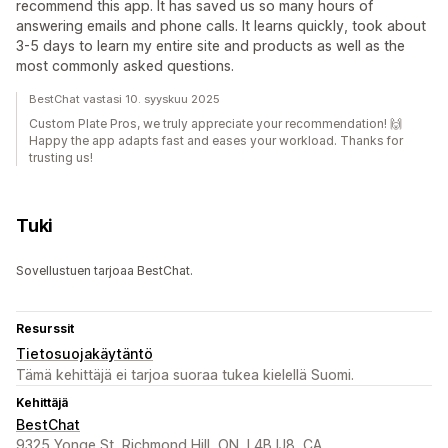
recommend this app. It has saved us so many hours of
answering emails and phone calls. It learns quickly, took about
3-5 days to learn my entire site and products as well as the
most commonly asked questions.
BestChat vastasi 10. syyskuu 2025
Custom Plate Pros, we truly appreciate your recommendation! 🙌
Happy the app adapts fast and eases your workload. Thanks for
trusting us!
Tuki
Sovellustuen tarjoaa BestChat.
Resurssit
Tietosuojakäytäntö
Tämä kehittäjä ei tarjoa suoraa tukea kielellä Suomi.
Kehittäjä
BestChat
9325 Yonge St, Richmond Hill, ON, L4B IJ8, CA