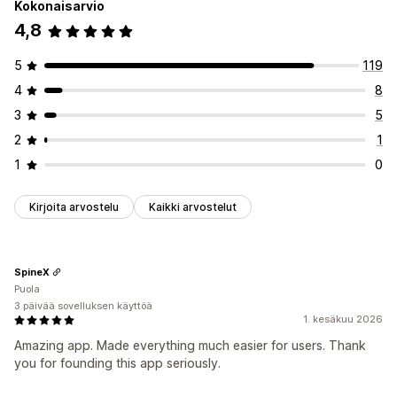
Kokonaisarvio
4,8
5
119
4
8
3
5
2
1
1
0
Kirjoita arvostelu
Kaikki arvostelut
SpineX
Puola
3 päivää sovelluksen käyttöä
1. kesäkuu 2026
Amazing app. Made everything much easier for users. Thank
you for founding this app seriously.