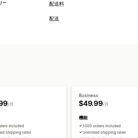
リー
配送料
レート計算
配送
一定料金
顧客ベース
商品ベース
数量
ラベルと梱包
複数ゾーン
複数の配送元
配送ルール
配送料
カスタマイズ
配送品の管理
私書箱制限
名前変更オプション
レー
配送分析
Business
99
$49.99
/月
/月
機能
ders included
1000 orders included
ted shipping rates
Unlimited shipping rates