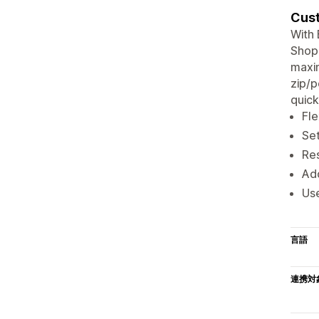
Cust
With 
Shopi
maxim
zip/p
quick
Fle
Set
Res
Add
Use
言語
連携対