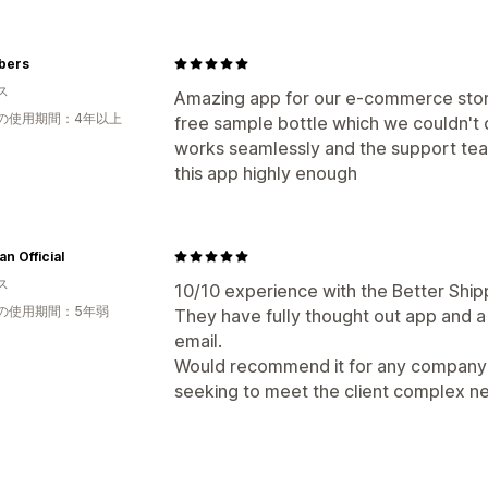
ibers
ス
Amazing app for our e-commerce store.
の使用期間：4年以上
free sample bottle which we couldn't d
works seamlessly and the support team
this app highly enough
n Official
ス
10/10 experience with the Better Ship
の使用期間：5年弱
They have fully thought out app and a
email.
Would recommend it for any company w
seeking to meet the client complex n