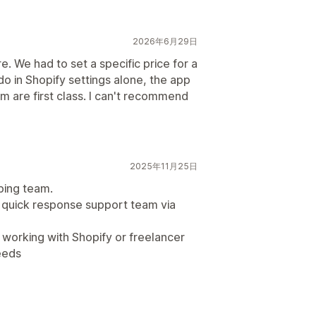
2026年6月29日
 We had to set a specific price for a
o in Shopify settings alone, the app
 are first class. I can't recommend
2025年11月25日
ping team.
 quick response support team via
orking with Shopify or freelancer
eeds