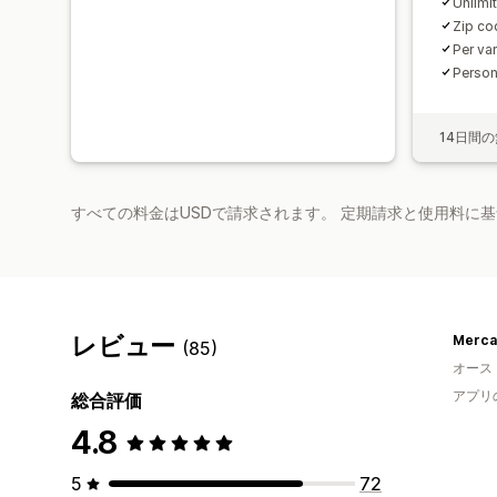
Unlimi
Zip cod
Per var
Person
14日間
すべての料金はUSDで請求されます。 定期請求と使用料に
レビュー
Merca
(85)
オース
アプリ
総合評価
4.8
5
72