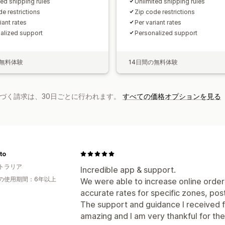
ted shipping rules
Unlimited shipping rules
e restrictions
Zip code restrictions
iant rates
Per variant rates
alized support
Personalized support
の無料体験
14日間の無料体験
基づく請求は、30日ごとに行われます。
すべての価格オプションを見る
to
トラリア
Incredible app & support.
の使用期間：6年以上
We were able to increase online orde
accurate rates for specific zones, po
The support and guidance I received f
amazing and I am very thankful for the