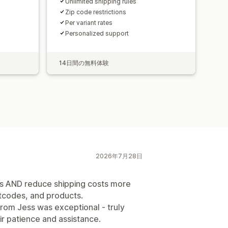
Unlimited shipping rules
Zip code restrictions
Per variant rates
Personalized support
14日間の無料体験
2026年7月28日
rs AND reduce shipping costs more
stcodes, and products.
rom Jess was exceptional - truly
ir patience and assistance.