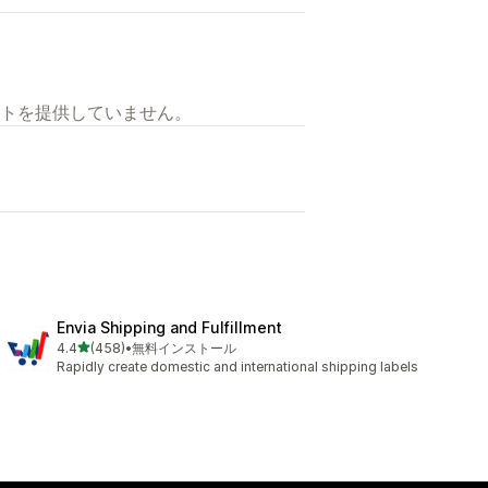
トを提供していません。
Envia Shipping and Fulfillment
5つ星中
4.4
(458)
•
無料インストール
合計レビュー数：458件
Rapidly create domestic and international shipping labels