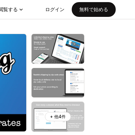
閲覧する
ログイン
無料で始める
+ 他4件