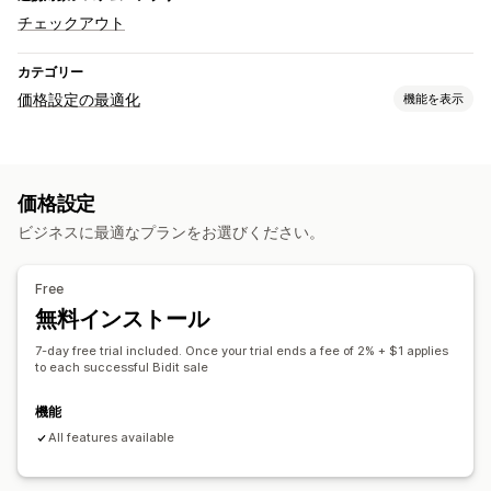
チェックアウト
カテゴリー
価格設定の最適化
機能を表示
価格設定管理
AIによるルール
価格交渉
価格設定
モニタリング
ビジネスに最適なプランをお選びください。
A/Bテスト
Free
無料インストール
7-day free trial included. Once your trial ends a fee of 2% + $1 applies
to each successful Bidit sale
機能
All features available