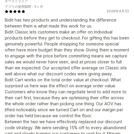
オーストラリア
アプリの使用期間：5ヶ月
2026年4月1日
Bidit has two products and understanding the difference
between them is what made this work for us.
Bidit Classic lets customers make an offer on individual
products before they get to checkout. For gifting this has been
genuinely powerful. People shopping for someone special
often have more budget than they show. Giving them a moment
to engage with the price before committing means we capture
sales we would never have seen, and at prices closer to full
than we expected. Our accepted offer average on Classic sits
well above what our discount codes were giving away.
Bidit Cart works on the total order value at checkout. What
surprised us here was the effect on average order value.
Customers who know they can negotiate tend to add more to
their cart first, because they are optimising their offer across
the whole order rather than picking one thing. Our AOV has
lifted noticeably since we turned Cart on and our margin per
order has held because we control the floor.
Between the two we have effectively replaced our discount
code strategy. We were sending 15% off to every abandoned
cart and slowly training our customers to wait for it. Margin