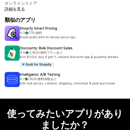
オンラインストア
詳細を見る
類似のアプリ
Shopify Smart Pricing
5つ星中
4.3
(77)
•
無料
合計レビュー数：77件
Boost profit with AI-driven price tips
Discounty: Bulk Discount Sales
5つ星中
4.9
(1,182)
•
無料プランあり
合計レビュー数：1182件
Run BOGO, buy X get Y, volume discount app & quantity breaks
Built for Shopify
Intelligems: A/B Testing
5つ星中
4.7
(163)
•
無料体験あり
合計レビュー数：163件
A/B test prices, content, shipping, checkout & post-purchase
使ってみたいアプリがあり
ましたか？