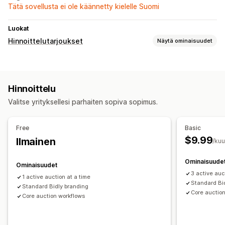
Tätä sovellusta ei ole käännetty kielelle Suomi
Luokat
Hinnoittelutarjoukset
Näytä ominaisuudet
Hinnoittelusäännöt
Piilota hinta
Huutokaupat
Tarjoaminen
Monta valuuttaa
Hinnoittelu
Mukautukset
Valitse yrityksellesi parhaiten sopiva sopimus.
Mukautettu näyttö
Painikkeet
Laskut
Mukautetut linkit
Ilmoitukset
Free
Basic
$9.99
Ilmainen
Ylläpitohälytykset
Sähköpostimallit
/ku
Sähköposti-ilmoitukset
Ominaisuude
Ominaisuudet
3 active auc
1 active auction at a time
Standard Bi
Standard Bidly branding
Core auctio
Core auction workflows