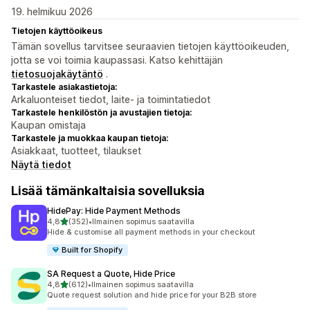
19. helmikuu 2026
Tietojen käyttöoikeus
Tämän sovellus tarvitsee seuraavien tietojen käyttöoikeuden,
jotta se voi toimia kaupassasi. Katso kehittäjän
tietosuojakäytäntö
.
Tarkastele asiakastietoja:
Arkaluonteiset tiedot, laite- ja toimintatiedot
Tarkastele henkilöstön ja avustajien tietoja:
Kaupan omistaja
Tarkastele ja muokkaa kaupan tietoja:
Asiakkaat, tuotteet, tilaukset
Näytä tiedot
Lisää tämänkaltaisia sovelluksia
HidePay: Hide Payment Methods
/ 5 tähteä
4,8
(352)
•
Ilmainen sopimus saatavilla
352 arvostelua yhteensä
Hide & customise all payment methods in your checkout
Built for Shopify
SA Request a Quote, Hide Price
/ 5 tähteä
4,8
(612)
•
Ilmainen sopimus saatavilla
612 arvostelua yhteensä
Quote request solution and hide price for your B2B store