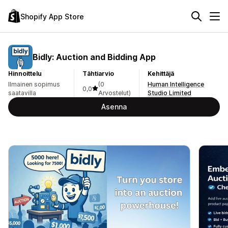
Shopify App Store
Bidly: Auction and Bidding App
Hinnoittelu
Tähtiarvio
Kehittäjä
Ilmainen sopimus
(0
Human Intelligence
0,0
saatavilla
Arvostelut)
Studio Limited
Asenna