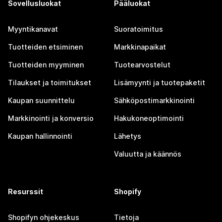
Sovellusluokat
Pääluokat
Myyntikanavat
Suoratoimitus
Tuotteiden etsiminen
Markkinapaikat
Tuotteiden myyminen
Tuotearvostelut
Tilaukset ja toimitukset
Lisämyynti ja tuotepaketit
Kaupan suunnittelu
Sähköpostimarkkinointi
Markkinointi ja konversio
Hakukoneoptimointi
Kaupan hallinnointi
Lähetys
Valuutta ja käännös
Resurssit
Shopify
Shopifyn ohjekeskus
Tietoja