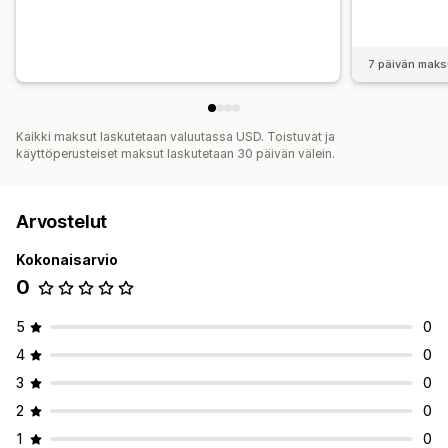
7 päivän maks
Kaikki maksut laskutetaan valuutassa USD. Toistuvat ja
käyttöperusteiset maksut laskutetaan 30 päivän välein.
Arvostelut
Kokonaisarvio
0
5
0
4
0
3
0
2
0
1
0