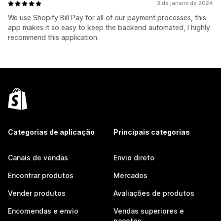
3 de janeiro de 2024
We use Shopify Bill Pay for all of our payment processes, this
app makes it so easy to keep the backend automated, I highly
recommend this application.
Categorias de aplicação
Principais categorias
Canais de vendas
Envio direto
Encontrar produtos
Mercados
Vender produtos
Avaliações de produtos
Encomendas e envio
Vendas superiores e
pacotes