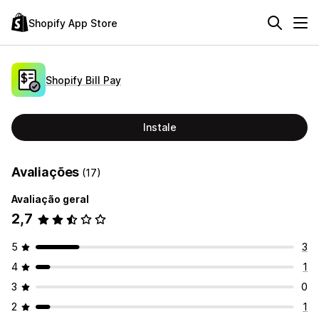
Shopify App Store
Shopify Bill Pay
Instale
Avaliações
(17)
Avaliação geral
2,7
5
3
4
1
3
0
2
1