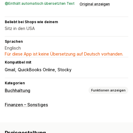
Enthält automatisch übersetzten Text
Original anzeigen
Beliebt bei Shops wie deinem
Sitz in den USA
Sprachen
Englisch
Für diese App ist keine Übersetzung auf Deutsch vorhanden.
Kompatibel mit
Gmail
QuickBooks Online
Stocky
Kategorien
Buchhaltung
Funktionen anzeigen
Finanztransaktionen
Finanzen – Sonstiges
Abrechnung und Rechnungsstellung
Bestellungen
Automatisierte Datensynchronisierung
Transaktionen
Bankabgleich
Import historischer Daten
Preisgestaltung