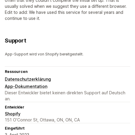
often that they couldn't complete the initial set up. That is
usually solved when we suggest they use a different browser.
Edit to add: We have used this service for several years and
continue to use it.
Support
App-Support wird von Shopify bereitgestellt.
Ressourcen
Datenschutzerklärung
App-Dokumentation
Dieser Entwickler bietet keinen direkten Support auf Deutsch
an.
Entwickler
Shopify
151 O’Connor St, Ottawa, ON, ON, CA
Eingeführt
3. April 2023