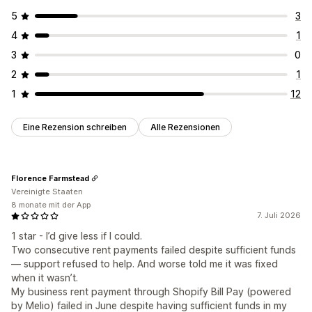
5
3
4
1
3
0
2
1
1
12
Eine Rezension schreiben
Alle Rezensionen
Florence Farmstead
Vereinigte Staaten
8 monate mit der App
7. Juli 2026
1 star - I’d give less if I could.
Two consecutive rent payments failed despite sufficient funds
— support refused to help. And worse told me it was fixed
when it wasn’t.
My business rent payment through Shopify Bill Pay (powered
by Melio) failed in June despite having sufficient funds in my