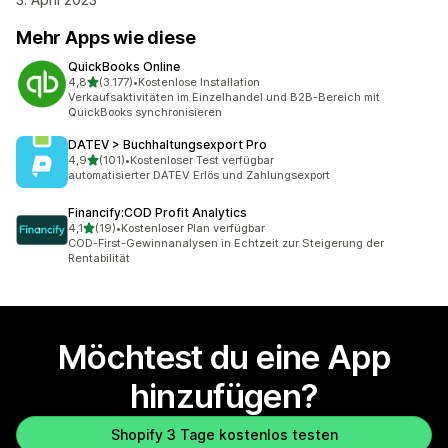
Mehr Apps wie diese
QuickBooks Online
von 5 Sternen
4,8
(3.177)
•
Kostenlose Installation
3177 Rezensionen insgesamt
Verkaufsaktivitäten im Einzelhandel und B2B-Bereich mit
QuickBooks synchronisieren
DATEV > Buchhaltungsexport Pro
von 5 Sternen
4,9
(101)
•
Kostenloser Test verfügbar
101 Rezensionen insgesamt
automatisierter DATEV Erlös und Zahlungsexport
Financify:COD Profit Analytics
von 5 Sternen
4,1
(19)
•
Kostenloser Plan verfügbar
19 Rezensionen insgesamt
COD-First-Gewinnanalysen in Echtzeit zur Steigerung der
Rentabilität
Möchtest du eine App
hinzufügen?
Shopify 3 Tage kostenlos testen