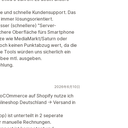
he und schnelle Kundensupport. Das
t immer lösungsorientiert.
sser (schnellere) "Server-
ichere Oberfläche fürs Smartphone
tze wie MediaMarkt/Saturn oder
doch keinen Punktabzug wert, da die
re Tools würden uns sicherlich ein
llbee mtl. ausgeben.
hlung.
2026年6月10日
ooCOmmerce auf Shopify nutze ich
nlineshop Deutschland -> Versand in
 ist unterteilt in 2 seperate
r manuelle Rechnungen.