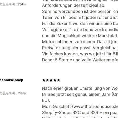
の使用期間：約4年
Anforderungen derzeit ideal ab.
Sehr hervorzuheben ist der persönlic
Team von Billbee hilft jederzeit und is
Für die Zukunft würden wir uns eine be
Verfügbarkeit", eine benutzerfreundl
und die Möglichkeit weitere Marktplä
Metro anbinden zu können. Das ist je
Preis/Leistung hier passt. Vergleichba
Vielfaches kosten, was wir jetzt für Bi
Daher 5 Sterne und volle Weiterempfe
eehouse.Shop
Nach einer großen Umstellung von W
の使用期間：2年弱
BillBee jetzt seit genau einem Jahr (O
EU).
Mein Geschäft (www.thetreehouse.shop)
Shopify-Shops B2C und B2B + ein paa