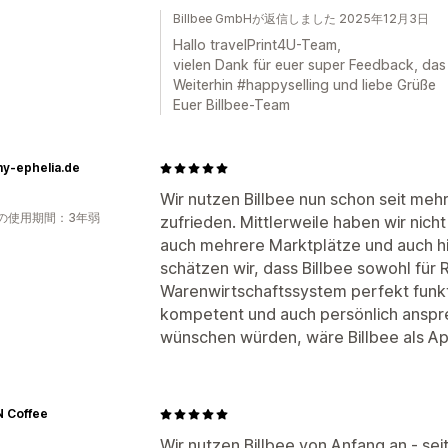
Billbee GmbHが返信しました 2025年12月3日
Hallo travelPrint4U-Team,
vielen Dank für euer super Feedback, das 
Weiterhin #happyselling und liebe Grüße
Euer Billbee-Team
y-ephelia.de
Wir nutzen Billbee nun schon seit me
の使用期間：3年弱
zufrieden. Mittlerweile haben wir nic
auch mehrere Marktplätze und auch hie
schätzen wir, dass Billbee sowohl für
Warenwirtschaftssystem perfekt funkti
kompetent und auch persönlich anspre
wünschen würden, wäre Billbee als A
 Coffee
Wir nutzen Billbee von Anfang an - sei