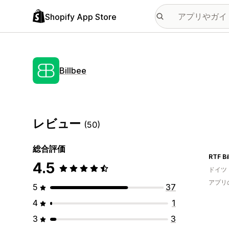
Shopify App Store
Billbee
レビュー
(50)
総合評価
RTF Bi
4.5
ドイツ
アプリ
5
37
4
1
3
3