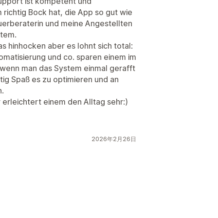
 Support ist kompetent und
richtig Bock hat, die App so gut wie
uerberaterin und meine Angestellten
stem.
s hinhocken aber es lohnt sich total:
omatisierung und co. sparen einem im
d wenn man das System einmal gerafft
tig Spaß es zu optimieren und an
.
erleichtert einem den Alltag sehr:)
2026年2月26日