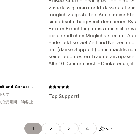
BillBee ist ein großartiges Tool - der
zuverlässig, man merkt dass das Team 
möglich zu gestalten. Auch meine Ste
sind absolut happy mit dem neuen Sy
Bei der Einrichtung muss man sich etwa
die unendlichen Möglichkeiten mit Aut
Endeffekt so viel Zeit und Nerven un
hat (danke Support;) dann machts rich
seine feuchtesten Träume anzupassen
Alle 10 Daumen hoch - Danke euch, ihr 
Haushalt-und-Genuss.de
トリア
Top Support!
の使用期間：1年以上
次へ
1
2
3
4