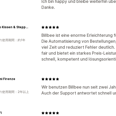
Ich bin happy und bleibe weiterhin üb
Danke.
Merino Kissen & Steppbetten Manufaktur
Billbee ist eine enorme Erleichterung f
の使用期間：約1年
Die Automatisierung von Bestellunge
viel Zeit und reduziert Fehler deutlich
fair und bietet ein starkes Preis-Leist
schnell, kompetent und lösungsorient
i Firenze
Wir benutzen Billbee nun seit zwei Jah
の使用期間：2年以上
Auch der Support antwortet schnell un
I