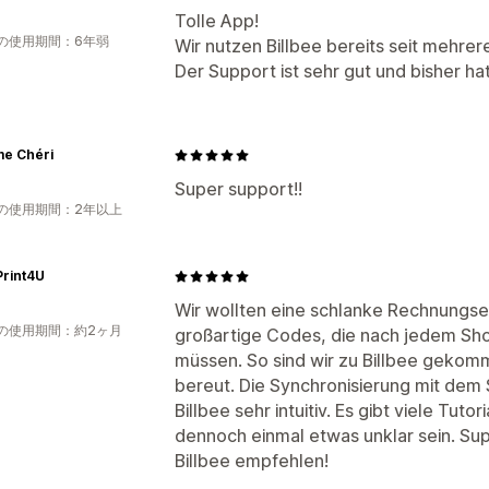
Tolle App!
の使用期間：6年弱
Wir nutzen Billbee bereits seit mehrer
Der Support ist sehr gut und bisher hat
e Chéri
Super support!!
の使用期間：2年以上
Print4U
Wir wollten eine schlanke Rechnungse
の使用期間：約2ヶ月
großartige Codes, die nach jedem Sh
müssen. So sind wir zu Billbee gekomm
bereut. Die Synchronisierung mit dem S
Billbee sehr intuitiv. Es gibt viele Tuto
dennoch einmal etwas unklar sein. Sup
Billbee empfehlen!