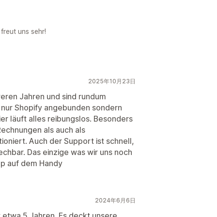
freut uns sehr!
2025年10月23日
hreren Jahren und sind rundum
ht nur Shopify angebunden sondern
r läuft alles reibungslos. Besonders
 Rechnungen als auch als
oniert. Auch der Support ist schnell,
chbar. Das einzige was wir uns noch
pp auf dem Handy
2024年6月6日
t etwa 5 Jahren. Es deckt unsere