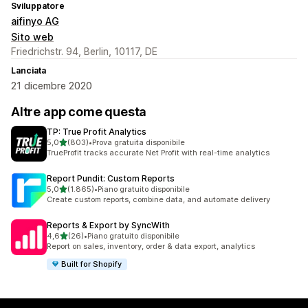
Sviluppatore
aifinyo AG
Sito web
Friedrichstr. 94, Berlin, 10117, DE
Lanciata
21 dicembre 2020
Altre app come questa
TP: True Profit Analytics
stelle su 5
5,0
(803)
•
Prova gratuita disponibile
803 recensioni totali
TrueProfit tracks accurate Net Profit with real-time analytics
Report Pundit: Custom Reports
stelle su 5
5,0
(1.865)
•
Piano gratuito disponibile
1865 recensioni totali
Create custom reports, combine data, and automate delivery
Reports & Export by SyncWith
stelle su 5
4,6
(26)
•
Piano gratuito disponibile
26 recensioni totali
Report on sales, inventory, order & data export, analytics
Built for Shopify