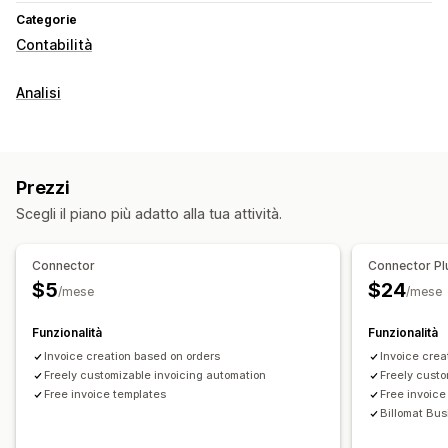
Categorie
Contabilità
Analisi
Prezzi
Scegli il piano più adatto alla tua attività.
Connector
Connector Pl
$5
$24
/mese
/mese
Funzionalità
Funzionalità
Invoice creation based on orders
Invoice crea
Freely customizable invoicing automation
Freely custo
Free invoice templates
Free invoice
Billomat Bus