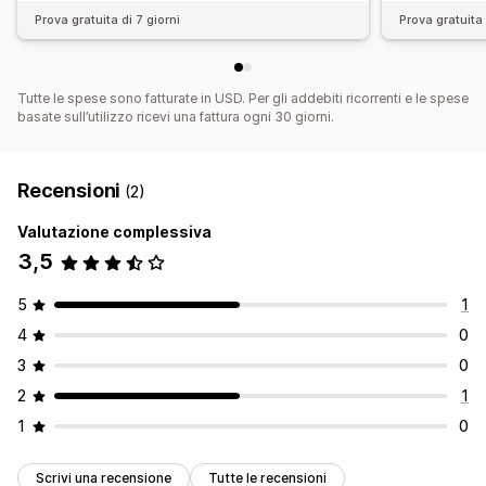
Prova gratuita di 7 giorni
Prova gratuita 
Tutte le spese sono fatturate in USD. Per gli addebiti ricorrenti e le spese
basate sull’utilizzo ricevi una fattura ogni 30 giorni.
Recensioni
(2)
Valutazione complessiva
3,5
5
1
4
0
3
0
2
1
1
0
Scrivi una recensione
Tutte le recensioni