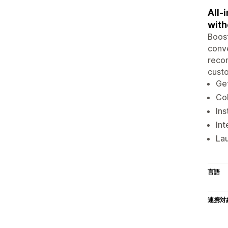
All-
with
Boost
conve
reco
custo
Ge
Co
Ins
Int
La
言語
連携対