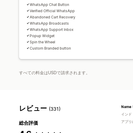
WhatsApp Chat Button
Verified Official WhatsApp
Abandoned Cart Recovery
WhatsApp Broadcasts
WhatsApp Support Inbox
Popup Widget
Spin the Wheel
Custom Branded button
すべての料金はUSDで請求されます。
レビュー
Name 
(331)
インド
アプリ
総合評価