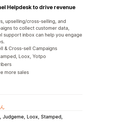
el Helpdesk to drive revenue
 upselling/cross-selling, and
aigns to collect customer data,
 support inbox can help you engage
s.
l & Cross-sell Campaigns
tamped, Loox, Yotpo
ribers
ve more sales
ん
Judgeme
Loox
Stamped