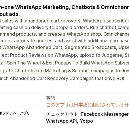
in-one WhatsApp Marketing, Chatbots & Omnichann
out ads.
 sales with abandoned cart recovery, WhatsApp subscribers,
rting cash on delivery to prepaid orders. Run chatbot camp
mmend products, and create a WhatsApp shop. Omnichannel
mers, automate queries, and assist with additional purchase
t WhatsApp Abandoned Cart, Segmented Broadcasts, Upsel
llect Product Reviews on WhatsApp, upload to Judgeme, S
tall Spin The Wheel & Exit Popups To Build WhatsApp Subsc
egrate Chatbots into Marketing & Support campaigns to dri
unch Abandoned Cart Recovery Campaigns that drive ROI
英語
このアプリは日本語に翻訳されていませ
象システム・アプリ
チェックアウト
Facebook Messenger
WhatsApp API
Yotpo