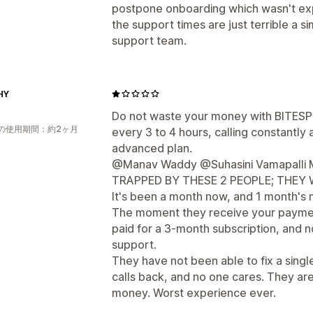
postpone onboarding which wasn't ex
the support times are just terrible a s
support team.
HY
Do not waste your money with BITESPE
の使用期間：約2ヶ月
every 3 to 4 hours, calling constantly
advanced plan.
@Manav Waddy @Suhasini Vamapalli
TRAPPED BY THESE 2 PEOPLE; THEY
It's been a month now, and 1 month's 
The moment they receive your paymen
paid for a 3-month subscription, and 
support.
They have not been able to fix a singl
calls back, and no one cares. They ar
money. Worst experience ever.