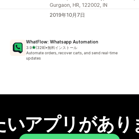
Gurgaon, HR, 122002, IN
2019年10月7日
WhatFlow: Whatsapp Automation
5つ星中
3.9
(328)
•
無料インストール
合計レビュー数：328件
Automate orders, recover carts, and send real-time
updates
たいアプリがあり