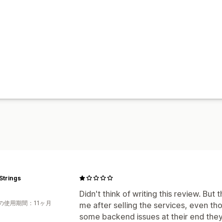
Strings
Didn't think of writing this review. But
の使用期間：11ヶ月
me after selling the services, even th
some backend issues at their end they 