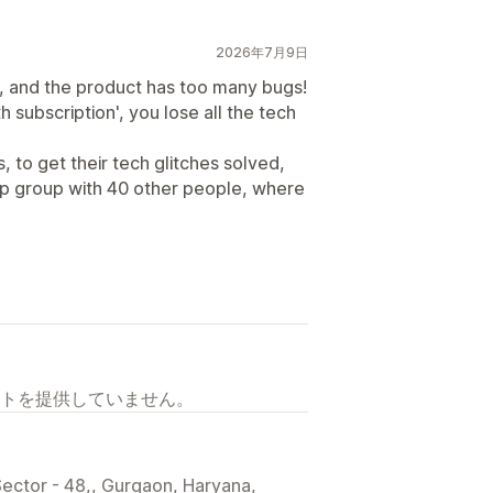
2026年7月9日
, and the product has too many bugs!
subscription', you lose all the tech
 to get their tech glitches solved,
pp group with 40 other people, where
トを提供していません。
Sector - 48,, Gurgaon, Haryana,