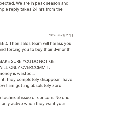
pected. We are in peak season and
imple reply takes 24 hrs from the
2026年7月27日
ED. Their sales team will harass you
 and forcing you to buy their 3-month
 MAKE SURE YOU DO NOT GET
 WILL ONLY OVERCOMMIT.
money is wasted...
t, they completely disappear.I have
now I am getting absolutely zero
e technical issue or concern. No one
e only active when they want your