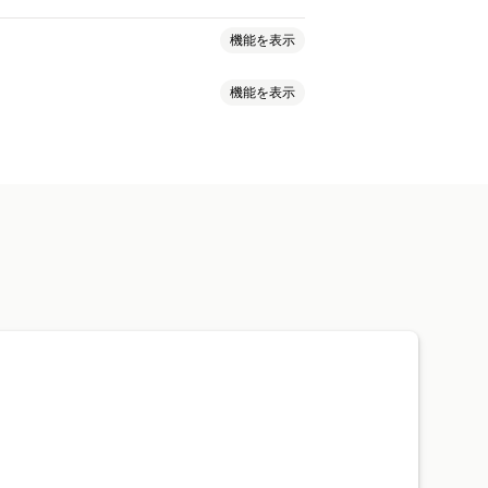
機能を表示
機能を表示
パーソナライズ型キャンペーン
ャネルメッセージ
S
メールチャット
音声サポート
SNS
トオファー
期間限定オファー
の追跡
エージェント分析
ラッキング
自動ワークフロー
ビルダー
カスタムクーポンコード
ウント
あいさつ
おすすめ商品
可能なウィジェット
A/Bテスト
新
クロスセル
アップセル
業時間
ウェルカムメッセージ
割り当て
チャットフロー