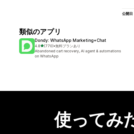
公開日
類似のアプリ
Dondy: WhatsApp Marketing+Chat
5つ星中
4.8
(770)
•
無料プランあり
合計レビュー数：770件
Abandoned cart recovery, AI agent & automations
on WhatsApp
使ってみ