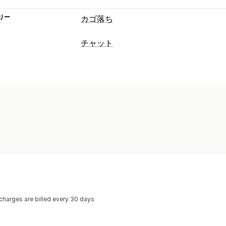
リー
カゴ落ち
カートリカバリー
チャット
メールリマインダー
出口ポップアップ
リアルタイムメッセージ
SMS通知
ウェブプッシュ通知
複数チ
AIチャットボット
ライブチャット
SM
オプトインポップアップ
ディスカウン
プッシュ通知
コールバック
操作動向
ゲームとコンテスト
コンバージョント
顧客インサイト
表示オプション
自動応答
カスタムブランディング
ポップアップ
カートリカバリー
COD確認
ディスカ
トリガー
テンプレート
カスタマイズ
クイック返信
配送アラート
注文の更
ターゲティングルール
操作動向の追跡
カスタマイズ
色とフォント
チャットウィンドウ
営
charges are billed every 30 days
チャットボタン
タグ付け
チャットの