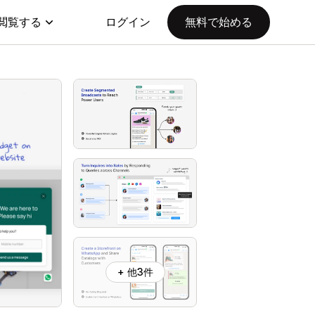
閲覧する
ログイン
無料で始める
+ 他3件