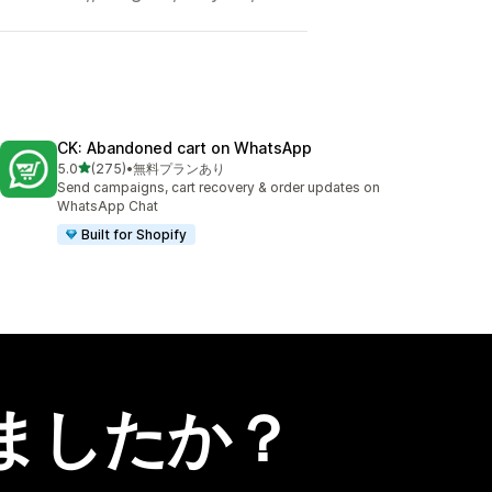
CK: Abandoned cart on WhatsApp
5つ星中
5.0
(275)
•
無料プランあり
合計レビュー数：275件
Send campaigns, cart recovery & order updates on
WhatsApp Chat
Built for Shopify
ましたか？