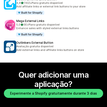
de 5 estrelas
4,9
(142)
•
Plano gratuito disponível
142 total de avaliações
Add affiliate links or external link buttons to your store
Built for Shopify
Mega External Links
de 5 estrelas
5,0
(8)
•
Plano gratuito disponível
8 total de avaliações
Enhance sales with styled external links buttons
Built for Shopify
Outlinkers External Button
Avaliação gratuita disponível
Add external links and affiliate links buttons on store
Quer adicionar uma
aplicação?
Experimente a Shopify gratuitamente durante 3 dias