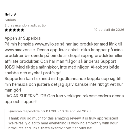
Nyllo
Suécia
2 dias usando a aplicação
10 de abril de 2026
Appen är Superbra!
På min hemsida www.nyllo.se så har jag produkter med länk till
www.amazon.se. Denna app fixar enkelt olika knappar på mina
produkter beroende på om de är dropshipping produkter eller
affiliate produkter. Och har man frågor så är deras Support
(OBS! Med riktiga människor, inte med någon Ai-robot) både
snabba och mycket proffsiga!
Supporten kan t.ex med mitt godkännande koppla upp sig till
min hemsida och justera det jag själv kanske inte riktigt vet hur
man gör!
JAG ÄR SUPERNÖJD!!! Och kan verkligen rekommendera denna
app och support!
Questão respondida por BACKLIP 10 de abril de 2026
Thank you so much for this amazing review, it is truly appreciated!
We're really glad to hear everything is working smoothly with your
products and links, that’s exactly how it should be!