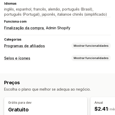
Idiomas
inglês, espanhol, francês, alemão, português (Brasil),
português (Portugal), japonês, italianoe chinês (simplificado)
Funciona com
Finalização da compra
Admin Shopify
Categorias
Programas de afiliados
Mostrar funcionalidades
Gestão de referências
Selos e ícones
Mostrar funcionalidades
Ligações de afiliados
Criação de ligações em lote
Tipos de ícones
Ligações para coleções
Descontos
Personalizado
Pagamento
Funcionalidades do produto
Experiência de afiliado
Preços
Banners de venda
Redes sociais
Ligações e descontos personalizados
Escolha o plano que melhor se adequa ao negócio.
Personalização
Fundos
Margens
Cores
Texto personalizado
Grátis para dev
Anual
Tipos de letra
Estilo
Tamanho
Carregamento de ficheiros
$2.41
Gratuito
/ mê
Reatividade móvel