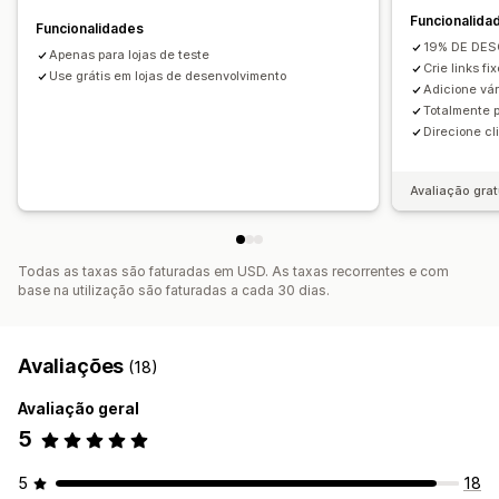
Funcionalida
Funcionalidades
Posição do ícone
19% DE DE
Apenas para lojas de teste
Posição manual
Posição automática
Crie links f
Use grátis em lojas de desenvolvimento
Páginas personalizadas
Página de coleções
Adicione vár
Totalmente 
Páginas de produtos
Direcione cl
Avaliação grat
Todas as taxas são faturadas em USD. As taxas recorrentes e com
base na utilização são faturadas a cada 30 dias.
Avaliações
(18)
Avaliação geral
5
5
18