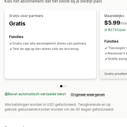
Kies het abonnement dat het beste bij je bedrijf past.
Gratis voor partners
Maandelijks
$5.99
Gratis
/ma
of $57.50/jaa
Functies
Functies
Gratis voor alle development stores van partners
‘Toevoegen me
Test de app op dev stores vóór de lancering
Maximaal 5 
Snelle aange
Gratis proefp
Bevat automatisch vertaalde tekst
Origineel weergeven
Alle betalingen worden in USD gefactureerd. Terugkerende en op
gebruik gebaseerde kosten worden om de 30 dagen gefactureerd.