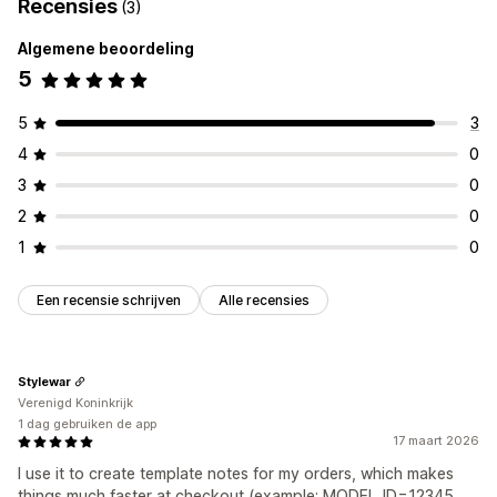
Recensies
(3)
Algemene beoordeling
5
5
3
4
0
3
0
2
0
1
0
Een recensie schrijven
Alle recensies
Stylewar
Verenigd Koninkrijk
1 dag gebruiken de app
17 maart 2026
I use it to create template notes for my orders, which makes
things much faster at checkout (example: MODEL_ID=12345