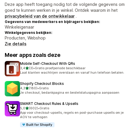
Deze app heeft toegang nodig tot de volgende gegevens om
goed te kunnen werken in je winkel. Ontdek waarom in het
privacybeleid van de ontwikkelaar
.
Gegevens van medewerkers en bijdragers bekijken:
Winkeleigenaar
Winkelgegevens bekijken:
Producten, Webshop
Zie details
Meer apps zoals deze
Mobile Self‑Checkout With QRs
van 5 sterren
3,4
(3)
•
Gratis proefperiode beschikbaar
3 recensies in totaal
Laat klanten wachtrijen overslaan en vanaf hun telefoon betalen.
Shopify Checkout Blocks
van 5 sterren
4,3
(180)
•
Gratis
180 recensies in totaal
Je checkout, bedankpagina en bestelstatuspagina aanpassen
SMART Checkout Rules & Upsells
van 5 sterren
5,0
(602)
•
Gratis
602 recensies in totaal
App voor checkout-upsells, regels en post-purchase upsells om je
AOV te verhogen
Built for Shopify