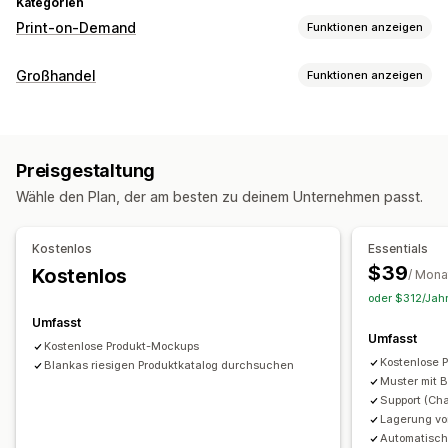
Kategorien
Print-on-Demand
Funktionen anzeigen
Produktanpassung
Großhandel
Funktionen anzeigen
Etiketten der Eigenmarke
Benutzerdefinierte Verpackung
Optionen zur Preisgestaltung
Mockup-Generator
Paketbeilagen
Personalisierung
Rabattcodes
Preisstaffelung
Mengenrabatte
Produkte
Preisgestaltung
Bestellverwaltung
Allover-Print
Umweltfreundlich
Bio
Wähle den Plan, der am besten zu deinem Unternehmen passt.
Bestellformular
Manuelle Bestellungen
Versandoptionen
Versandoptionen
API-Zugriff
Inventarstatus
Kostenlos
Essentials
Diskrete Verpackung
Massenversand
$39
Kostenlos
/ Mona
Benutzerdefinierter Versand
Globales Fulfillment
oder $312/Jahr
Updates in Echtzeit
Inklusive Preisgestaltung
Umfasst
Nachverfolgung von Bestellungen
Umfasst
Kostenlose Produkt-Mockups
Kostenlose 
Blankas riesigen Produktkatalog durchsuchen
Muster mit 
Support (Cha
Lagerung vo
Automatisch