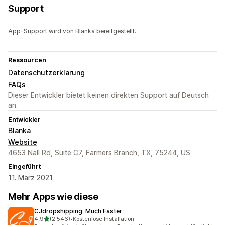
Support
App-Support wird von Blanka bereitgestellt.
Ressourcen
Datenschutzerklärung
FAQs
Dieser Entwickler bietet keinen direkten Support auf Deutsch
an.
Entwickler
Blanka
Website
4653 Nall Rd, Suite C7, Farmers Branch, TX, 75244, US
Eingeführt
11. März 2021
Mehr Apps wie diese
CJdropshipping: Much Faster
von 5 Sternen
4,9
(2.546)
•
Kostenlose Installation
2546 Rezensionen insgesamt