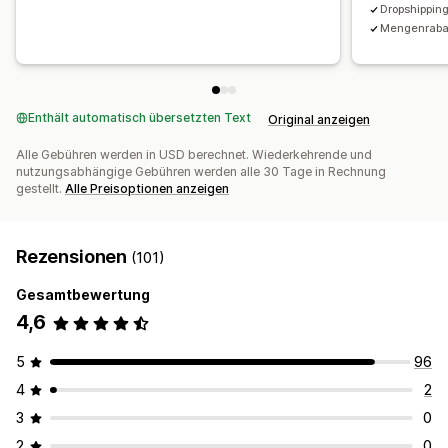
Dropshippin
Mengenrabat
Enthält automatisch übersetzten Text
Original anzeigen
Alle Gebühren werden in USD berechnet. Wiederkehrende und
nutzungsabhängige Gebühren werden alle 30 Tage in Rechnung
gestellt.
Alle Preisoptionen anzeigen
Rezensionen
(101)
Gesamtbewertung
4,6
5
96
4
2
3
0
2
0