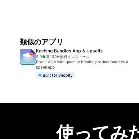
類似のアプリ
Kaching Bundles App & Upsells
5つ星中
5.0
(5,100)
•
無料インストール
合計レビュー数：5100件
Boost AOV with quantity breaks, product bundles &
upsell app
Built for Shopify
使ってみ