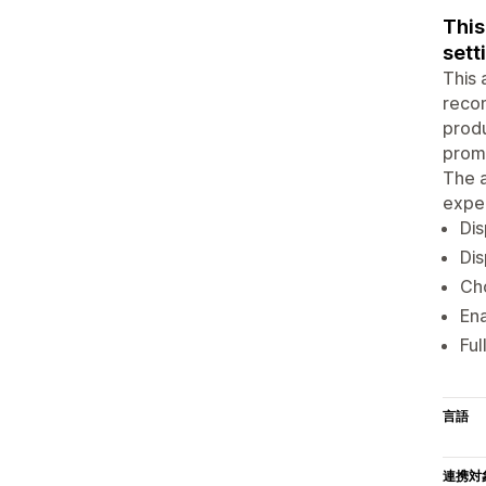
This
sett
This 
reco
produ
promo
The a
expe
Di
Di
Ch
Ena
Ful
言語
連携対