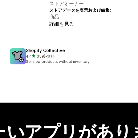
ストアオーナー
ストアデータを表示および編集:
商品
詳細を見る
Shopify Collective
5つ星中
4.4
(359)
•
無料
合計レビュー数：359件
Sell new products without inventory
たいアプリがあり