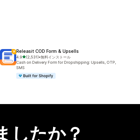
Releasit COD Form & Upsells
5つ星中
4.9
(2,531)
•
無料インストール
合計レビュー数：2531件
Cash on Delivery Form for Dropshipping: Upsells, OTP,
SMS
Built for Shopify
ましたか？