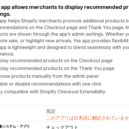
 app allows merchants to display recommended pr
ings.
app helps Shopify merchants promote additional products b
mmendations on the Checkout page and Thank You page. Mer
cts are shown through the app’s admin settings. Whether yo
te sale, or highlight new arrivals, the app provides flexibil
pp is lightweight and designed to blend seamlessly with you
rience.
splay recommended products on the Checkout page
splay recommended products on the Thank You page
oose products manually from the admin panel
ble or disable recommendations with one click
ly compatible with Shopify Checkout Extensibility
英語
このアプリは日本語に翻訳されていませ
象システム・アプリ
チェックアウト