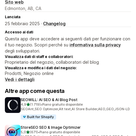
Sito web
Edmonton, AB, CA
Lanciata
25 febbraio 2025 ·
Changelog
Accesso ai dati
Questa app deve accedere ai seguenti dati per funzionare con
il tuo negozio. Scopri perché su
informativa sulla privacy
degli sviluppatori.
Visualizza dati di staff e collaboratori:
Proprietario del negozio, collaboratori del blog
Visualizza e modifica i dati del negozio:
Prodotti, Negozio online
Vedi i dettagli
Altre app come questa
SEOWILL: AI SEO & AI Blog Post
stelle su 5
4,9
(1.719)
•
Piano gratuito disponibile
1719 recensioni totali
SEOAnt,SEO Optimizer,Alt text,AI Store Builder,AEO,GEO,JSON-LD
Built for Shopify
StoreSEO SEO & Image Optimizer
stelle su 5
5,0
(671)
•
Piano gratuito disponibile
671 recensioni totali