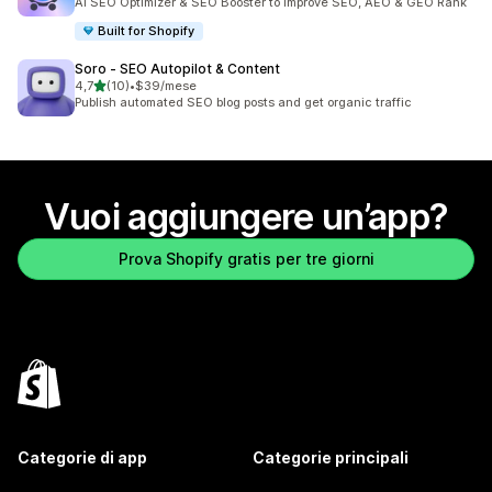
AI SEO Optimizer & SEO Booster to Improve SEO, AEO & GEO Rank
Built for Shopify
Soro ‑ SEO Autopilot & Content
stelle su 5
4,7
(10)
•
$39/mese
10 recensioni totali
Publish automated SEO blog posts and get organic traffic
Vuoi aggiungere un’app?
Prova Shopify gratis per tre giorni
Categorie di app
Categorie principali