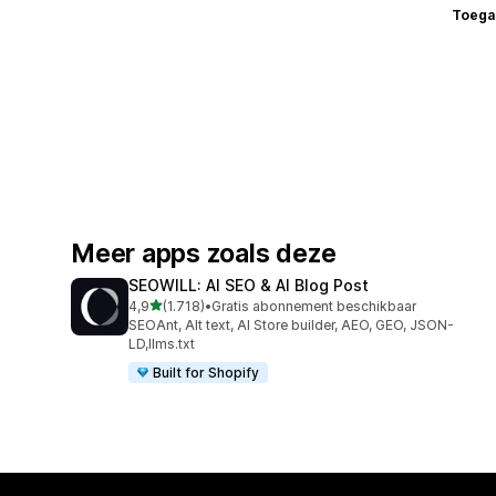
Toega
Meer apps zoals deze
SEOWILL: AI SEO & AI Blog Post
van 5 sterren
4,9
(1.718)
•
Gratis abonnement beschikbaar
1718 recensies in totaal
SEOAnt, Alt text, AI Store builder, AEO, GEO, JSON-
LD,llms.txt
Built for Shopify