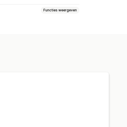
Functies weergeven
ografie auteur
s
Afbeeldingen
Ingesloten video's
t-tags
SEO-analyse
Interne links