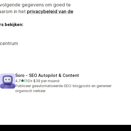
e volgende gegevens om goed te
aarom in het
privacybeleid van de
s bekijken:
rcentrum
Soro ‑ SEO Autopilot & Content
van 5 sterren
4,7
(10)
•
$39 per maand
10 recensies in totaal
Publiceer geautomatiseerde SEO-blogposts en genereer
organisch verkeer