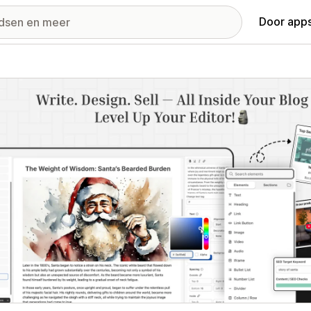
Door apps
ij met uitgelichte afbeeldingen