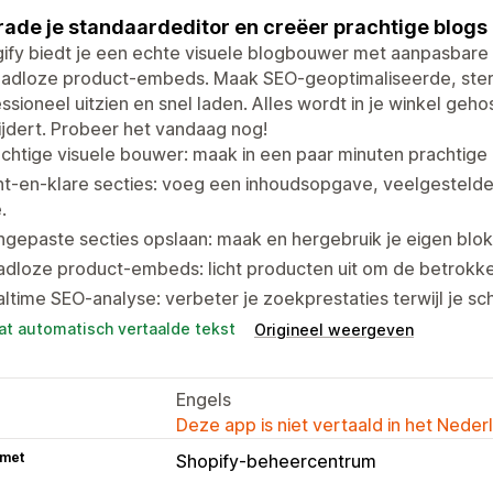
ade je standaardeditor en creëer prachtige blogs d
ify biedt je een echte visuele blogbouwer met aanpasbare
aadloze product-embeds. Maak SEO-geoptimaliseerde, ster
ssioneel uitzien en snel laden. Alles wordt in je winkel gehost
jdert. Probeer het vandaag nog!
chtige visuele bouwer: maak in een paar minuten prachtige
t-en-klare secties: voeg een inhoudsopgave, veelgestelde 
.
gepaste secties opslaan: maak en hergebruik je eigen blokke
adloze product-embeds: licht producten uit om de betrokk
ltime SEO-analyse: verbeter je zoekprestaties terwijl je schr
at automatisch vertaalde tekst
Origineel weergeven
Engels
Deze app is niet vertaald in het Neder
 met
Shopify-beheercentrum