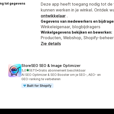
ng tot gegevens
Deze app heeft toegang nodig tot d
kunnen werken in je winkel. Ontdek w
ontwikkelaar
.
Gegevens van medewerkers en bijdrager
Winkeleigenaar, blogbijdragers
Winkelgegevens bekijken en bewerken:
Producten, Webshop, Shopify-behee
Zie details
StoreSEO SEO & Image Optimizer
van 5 sterren
5,0
(671)
•
Gratis abonnement beschikbaar
671 recensies in totaal
AI SEO Optimizer & SEO Booster om je SEO-, AEO- en
GEO-ranking te verbeteren
Built for Shopify