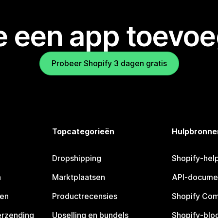
je een app toevo
Probeer Shopify 3 dagen gratis
Topcategorieën
Hulpbronne
Dropshipping
Shopify-hel
n
Marktplaatsen
API-docume
pen
Productrecensies
Shopify Co
erzending
Upselling en bundels
Shopify-blo