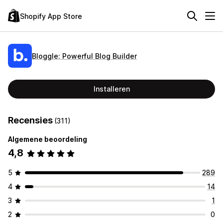
Shopify App Store
Bloggle: Powerful Blog Builder
Installeren
Recensies
(311)
Algemene beoordeling
4,8
5
289
4
14
3
1
2
0