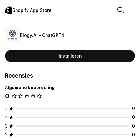
Shopify App Store
Blogy.AI ‑ ChatGPT4
Installeren
Recensies
Algemene beoordeling
0
5
0
4
0
3
0
2
0