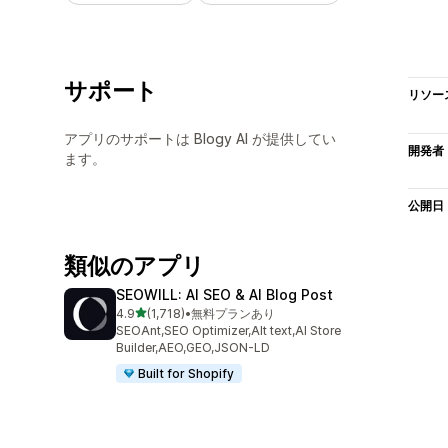
サポート
リソー
アプリのサポートは Blogy AI が提供してい
開発者
ます。
公開日
類似のアプリ
SEOWILL: AI SEO & AI Blog Post
5つ星中
4.9
(1,718)
•
無料プランあり
合計レビュー数：1718件
SEOAnt,SEO Optimizer,Alt text,AI Store
Builder,AEO,GEO,JSON-LD
Built for Shopify