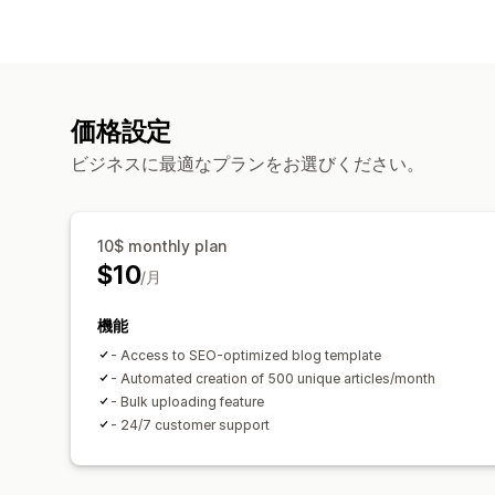
価格設定
ビジネスに最適なプランをお選びください。
10$ monthly plan
$10
/月
機能
- Access to SEO-optimized blog template
- Automated creation of 500 unique articles/month
- Bulk uploading feature
- 24/7 customer support