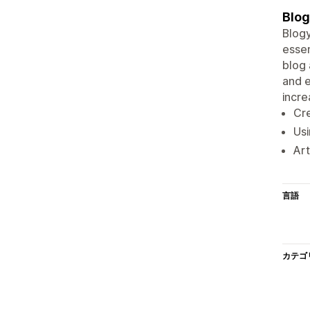
Blog
Blogy
essen
blog 
and e
incre
Cre
Usi
Art
言語
カテゴ