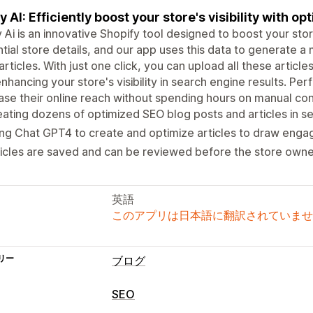
y AI: Efficiently boost your store's visibility with 
 Ai is an innovative Shopify tool designed to boost your sto
tial store details, and our app uses this data to generate a
articles. With just one click, you can upload all these articles
nhancing your store's visibility in search engine results. Pe
ase their online reach without spending hours on manual con
ating dozens of optimized SEO blog posts and articles in se
ng Chat GPT4 to create and optimize articles to draw eng
icles are saved and can be reviewed before the store owne
英語
このアプリは日本語に翻訳されていませ
リー
ブログ
SEO