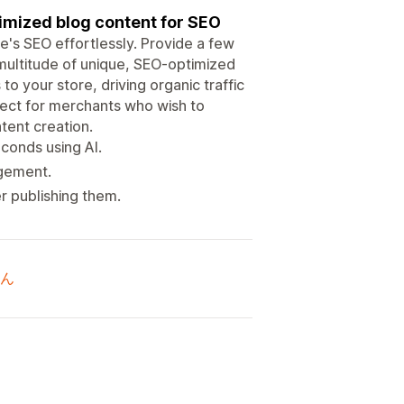
optimized blog content for SEO
re's SEO effortlessly. Provide a few
 multitude of unique, SEO-optimized
 to your store, driving organic traffic
rfect for merchants who wish to
tent creation.
conds using AI.
agement.
r publishing them.
ん