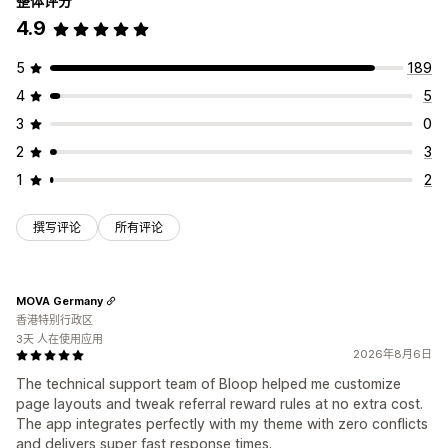
整体评分
4.9
5
189
4
5
3
0
2
3
1
2
撰写评论
所有评论
MOVA Germany
香港特别行政区
3天 人在使用应用
2026年8月6日
The technical support team of Bloop helped me customize
page layouts and tweak referral reward rules at no extra cost.
The app integrates perfectly with my theme with zero conflicts
and delivers super fast response times.