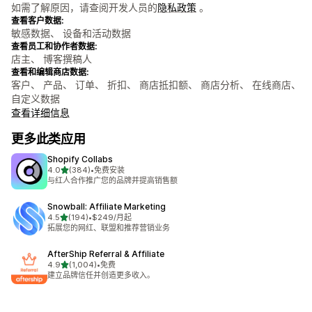
如需了解原因，请查阅开发人员的
隐私政策
。
查看客户数据:
敏感数据、 设备和活动数据
查看员工和协作者数据:
店主、 博客撰稿人
查看和编辑商店数据:
客户、 产品、 订单、 折扣、 商店抵扣额、 商店分析、 在线商店、
自定义数据
查看详细信息
更多此类应用
Shopify Collabs
星（满分 5 星）
4.0
(384)
•
免费安装
总共 384 条评论
与红人合作推广您的品牌并提高销售额
Snowball: Affiliate Marketing
星（满分 5 星）
4.5
(194)
•
$249/月起
总共 194 条评论
拓展您的网红、联盟和推荐营销业务
AfterShip Referral & Affiliate
星（满分 5 星）
4.9
(1,004)
•
免费
总共 1004 条评论
建立品牌信任并创造更多收入。