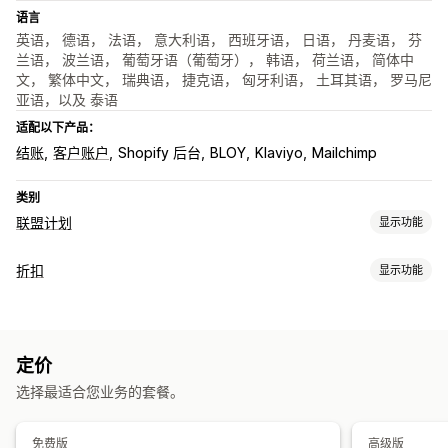
语言
英语， 德语， 法语， 意大利语， 西班牙语， 日语， 丹麦语， 芬
兰语， 波兰语， 葡萄牙语（葡萄牙）， 韩语， 荷兰语， 简体中
文， 繁体中文， 瑞典语， 捷克语， 匈牙利语， 土耳其语， 罗马尼
亚语，以及 泰语
适配以下产品：
结账
客户账户
Shopify 后台
BLOY
Klaviyo
Mailchimp
类别
联盟计划
显示功能
佣金选项
折扣
显示功能
自动化规则
成熟期
跟踪
自定义佣金
多级营销
绩效奖金
折扣类型
产品佣金
折扣码
买一送一
固定定价
批量折扣
数量折扣
固定折扣
推荐管理
定价
百分比折扣
批量折扣
购物车折扣
结账折扣
奖励
订阅
成就跟踪
联盟链接
分析
自动跟踪
批量链接创建
产品系列链接
选择最适合您业务的套餐。
增销折扣
交叉销售折扣
自定义折扣
折扣
电子邮件跟踪
多级跟踪
售后弹出窗口
产品跟踪
欺诈防护
运费折扣
实时跟踪
免费版
高级版