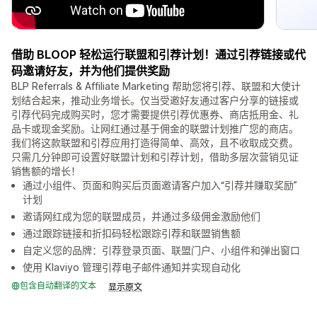
借助 BLOOP 轻松运行联盟和引荐计划！通过引荐链接或代
码邀请好友，并为他们提供奖励
BLP Referrals & Affiliate Marketing 帮助您将引荐、联盟和大使计
划结合起来，推动业务增长。仅当受邀好友通过客户分享的链接或
引荐代码完成购买时，您才需要提供引荐优惠券、商店抵用金、礼
品卡或现金奖励。让网红通过基于佣金的联盟计划推广您的商店。
我们将这款联盟和引荐应用打造得简单、高效，且不收取成交费。
只需几分钟即可设置好联盟计划和引荐计划，借助多层次营销见证
销售额的增长！
通过小组件、页面和购买后页面邀请客户加入“引荐并赚取奖励”
计划
邀请网红成为您的联盟成员，并通过多级佣金激励他们
通过跟踪链接和折扣码轻松跟踪引荐和联盟销售额
自定义您的品牌：引荐登录页面、联盟门户、小组件和弹出窗口
使用 Klaviyo 管理引荐电子邮件通知并实现自动化
包含自动翻译的文本
显示原文