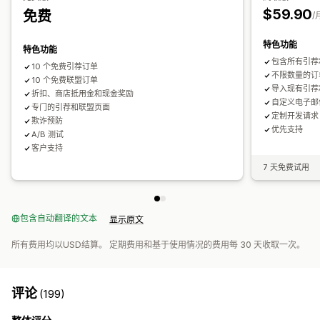
自定义代码
宣传活动
折扣叠加
定向
标记
跟踪
报告
$59.90
免费
/
联盟体验
API 和 Webhook
自定义控制面板
页面创建
自定义注册
品牌化门户
特色功能
特色功能
自定义链接和折扣
自定义域名
自定义表格
自定义品牌营销
包含所有引荐
10 个免费引荐订单
不限数量的订
10 个免费联盟订单
支付
导入现有引荐
折扣、商店抵用金和现金奖励
礼品卡收款
多币种
自定义电子邮
专门的引荐和联盟页面
定制开发请求
欺诈预防
优先支持
A/B 测试
客户支持
7 天免费试用
包含自动翻译的文本
显示原文
所有费用均以USD结算。 定期费用和基于使用情况的费用每 30 天收取一次。
评论
(199)