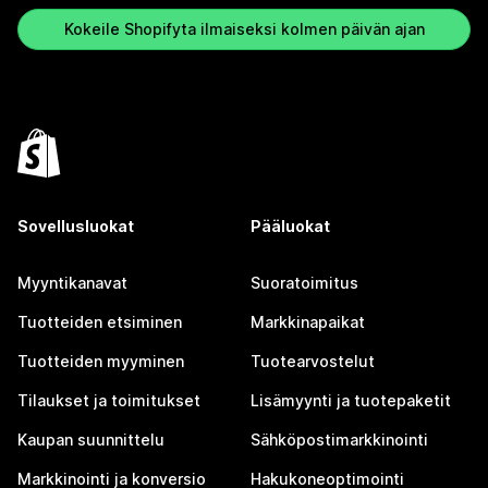
Kokeile Shopifyta ilmaiseksi kolmen päivän ajan
Sovellusluokat
Pääluokat
Myyntikanavat
Suoratoimitus
Tuotteiden etsiminen
Markkinapaikat
Tuotteiden myyminen
Tuotearvostelut
Tilaukset ja toimitukset
Lisämyynti ja tuotepaketit
Kaupan suunnittelu
Sähköpostimarkkinointi
Markkinointi ja konversio
Hakukoneoptimointi