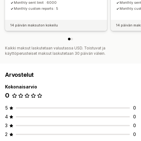
Monthly sent limit : 6000
Monthly sent
Monthly custom reports : 5
Monthly cust
14 päivän maksuton kokeilu
14 päivän mak
Kaikki maksut laskutetaan valuutassa USD. Toistuvat ja
käyttöperusteiset maksut laskutetaan 30 päivän välein.
Arvostelut
Kokonaisarvio
0
5
0
4
0
3
0
2
0