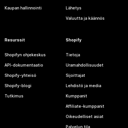
Kaupan hallinnointi
Lähetys
Valuutta ja käännös
Resurssit
Shopify
Shopifyn ohjekeskus
Tietoja
API-dokumentaatio
Uramahdollisuudet
Shopify-yhteisö
Sijoittajat
Shopify-blogi
Lehdistö ja media
Tutkimus
Kumppanit
Affiliate-kumppanit
Oikeudelliset asiat
Palvelun tila