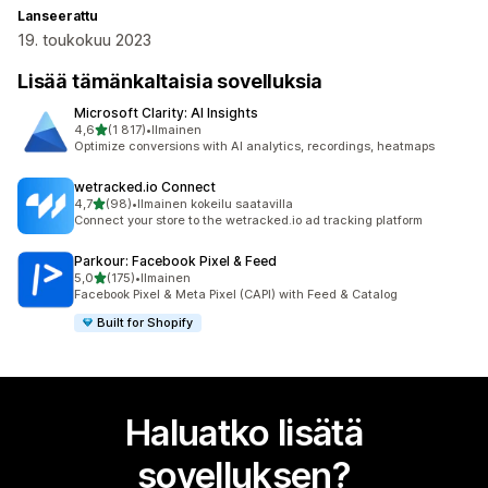
Lanseerattu
19. toukokuu 2023
Lisää tämänkaltaisia sovelluksia
Microsoft Clarity: AI Insights
/ 5 tähteä
4,6
(1 817)
•
Ilmainen
1817 arvostelua yhteensä
Optimize conversions with AI analytics, recordings, heatmaps
wetracked.io Connect
/ 5 tähteä
4,7
(98)
•
Ilmainen kokeilu saatavilla
98 arvostelua yhteensä
Connect your store to the wetracked.io ad tracking platform
Parkour: Facebook Pixel & Feed
/ 5 tähteä
5,0
(175)
•
Ilmainen
175 arvostelua yhteensä
Facebook Pixel & Meta Pixel (CAPI) with Feed & Catalog
Built for Shopify
Haluatko lisätä
sovelluksen?