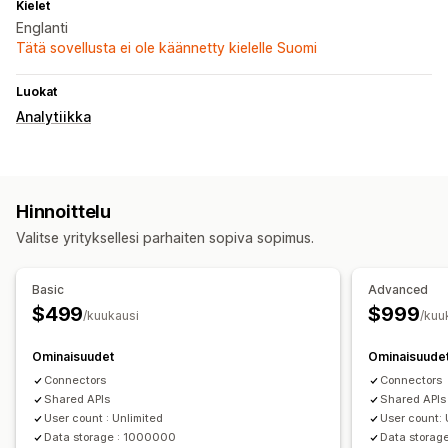
Kielet
Englanti
Tätä sovellusta ei ole käännetty kielelle Suomi
Luokat
Analytiikka
Hinnoittelu
Valitse yrityksellesi parhaiten sopiva sopimus.
Basic
Advanced
$499
$999
/kuukausi
/kuu
Ominaisuudet
Ominaisuude
Connectors
Connectors
Shared APIs
Shared APIs
User count : Unlimited
User count: 
Data storage : 1000000
Data storage