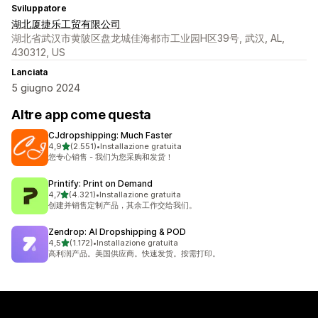
Sviluppatore
湖北厦捷乐工贸有限公司
湖北省武汉市黄陂区盘龙城佳海都市工业园H区39号, 武汉, AL,
430312, US
Lanciata
5 giugno 2024
Altre app come questa
CJdropshipping: Much Faster
stelle su 5
4,9
(2.551)
•
Installazione gratuita
2551 recensioni totali
您专心销售 - 我们为您采购和发货！
Printify: Print on Demand
stelle su 5
4,7
(4.321)
•
Installazione gratuita
4321 recensioni totali
创建并销售定制产品，其余工作交给我们。
Zendrop: AI Dropshipping & POD
stelle su 5
4,5
(1.172)
•
Installazione gratuita
1172 recensioni totali
高利润产品。美国供应商。快速发货。按需打印。