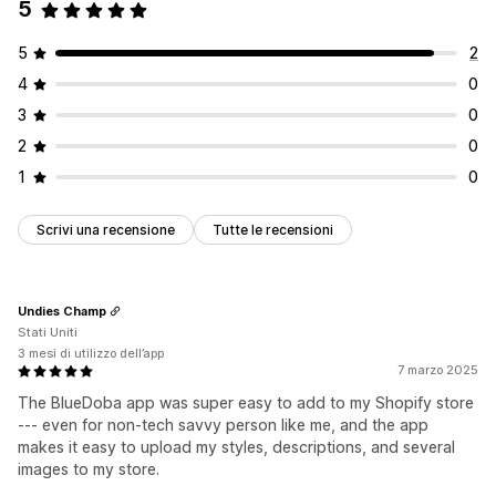
5
5
2
4
0
3
0
2
0
1
0
Scrivi una recensione
Tutte le recensioni
Undies Champ
Stati Uniti
3 mesi di utilizzo dell’app
7 marzo 2025
The BlueDoba app was super easy to add to my Shopify store
--- even for non-tech savvy person like me, and the app
makes it easy to upload my styles, descriptions, and several
images to my store.