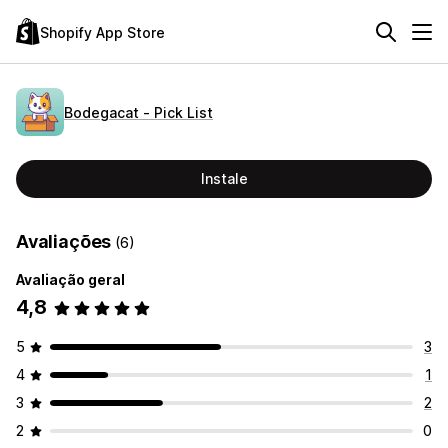
Shopify App Store
Bodegacat ‑ Pick List
Instale
Avaliações
(6)
Avaliação geral
4,8
5
3
4
1
3
2
2
0