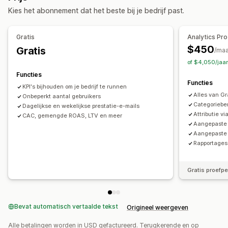
Marketing en verkopen
Prestaties volgen
ROI-analyse
Kosten per acquisitie
Kies het abonnement dat het beste bij je bedrijf past.
AI-inzichten
Marketingtoewijzing
ROAS
Dashboards
Beeldmateriaal en rapporten
Gratis
Analytics Pro
$450
Gratis
Analyticsdashboard
Aangepaste dashboards
/ma
of $4,050/jaa
Benchmarking
Aangepaste rapporten
Gegevensexport
Functies
Historische analyse
Rapportplanning
Functies
KPI's bijhouden om je bedrijf te runnen
Alles van Gr
Onbeperkt aantal gebruikers
Categorieb
Dagelijkse en wekelijkse prestatie-e-mails
Attributie v
CAC, gemengde ROAS, LTV en meer
Aangepaste 
Aangepaste 
Rapportages
Gratis proefp
Bevat automatisch vertaalde tekst
Origineel weergeven
Alle betalingen worden in USD gefactureerd. Terugkerende en op