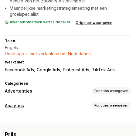
behulp van het Boostify Vision-model.
Maandelijkse marketingstrategiemeeting met een
groeispecialist.
Bevat automatisch vertaalde tekst
Origineel weergeven
Talen
Engels
Deze app is niet vertaald in het Nederlands
Werkt met
Facebook Ads
Google Ads
Pinterest Ads
TikTok Ads
Categorieën
Advertenties
Functies weergeven
Campagne beheren
Analytics
Functies weergeven
AI-optimalisatie
Geautomatiseerde campagnes
Klantgedrag
Social media
Lifetime value (LTV)
Prestatie-analytics
Prijs