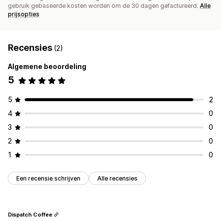
gebruik gebaseerde kosten worden om de 30 dagen gefactureerd.
Alle
prijsopties
Recensies
(2)
Algemene beoordeling
5
5
2
4
0
3
0
2
0
1
0
Een recensie schrijven
Alle recensies
Dispatch Coffee