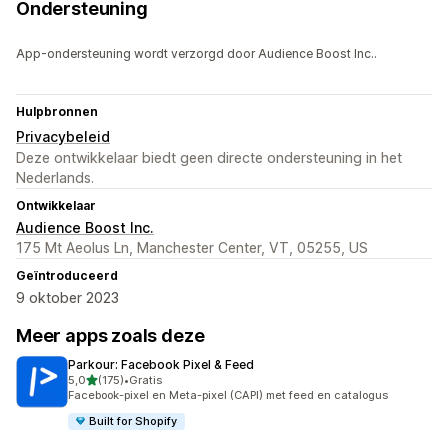
Ondersteuning
App-ondersteuning wordt verzorgd door Audience Boost Inc..
Hulpbronnen
Privacybeleid
Deze ontwikkelaar biedt geen directe ondersteuning in het
Nederlands.
Ontwikkelaar
Audience Boost Inc.
175 Mt Aeolus Ln, Manchester Center, VT, 05255, US
Geïntroduceerd
9 oktober 2023
Meer apps zoals deze
Parkour: Facebook Pixel & Feed
van 5 sterren
5,0
(175)
•
Gratis
175 recensies in totaal
Facebook-pixel en Meta-pixel (CAPI) met feed en catalogus
Built for Shopify