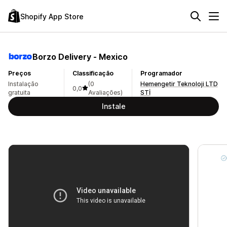
Shopify App Store
Borzo Delivery ‑ Mexico
Preços
Classificação
Programador
Instalação
(0
Hemengetir Teknoloji LTD
0,0
gratuita
Avaliações)
STİ
Instale