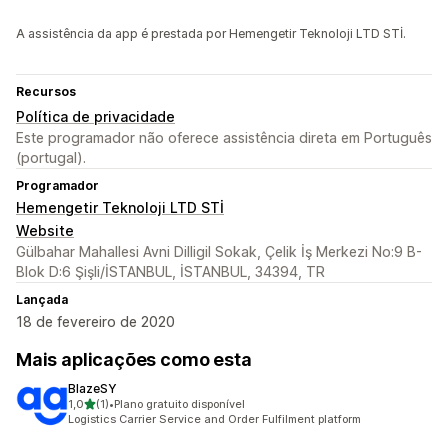
A assistência da app é prestada por Hemengetir Teknoloji LTD STİ.
Recursos
Política de privacidade
Este programador não oferece assistência direta em Português
(portugal).
Programador
Hemengetir Teknoloji LTD STİ
Website
Gülbahar Mahallesi Avni Dilligil Sokak, Çelik İş Merkezi No:9 B-
Blok D:6 Şişli/İSTANBUL, İSTANBUL, 34394, TR
Lançada
18 de fevereiro de 2020
Mais aplicações como esta
BlazeSY
de 5 estrelas
1,0
(1)
•
Plano gratuito disponível
1 total de avaliações
Logistics Carrier Service and Order Fulfilment platform