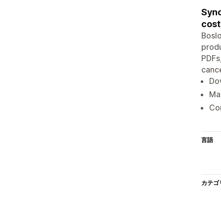
Sync
cost
Boslo
produ
PDFs,
cance
Dow
Map
Com
言語
カテゴ