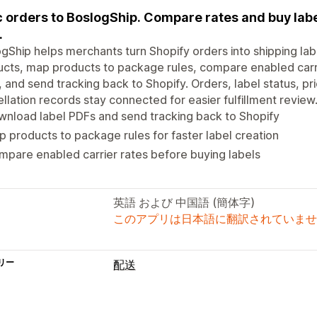
 orders to BoslogShip. Compare rates and buy labe
.
gShip helps merchants turn Shopify orders into shipping la
cts, map products to package rules, compare enabled carri
 and send tracking back to Shopify. Orders, label status, pri
llation records stay connected for easier fulfillment review
nload label PDFs and send tracking back to Shopify
 products to package rules for faster label creation
pare enabled carrier rates before buying labels
英語 および 中国語 (簡体字)
このアプリは日本語に翻訳されていませ
リー
配送
ラベルと梱包