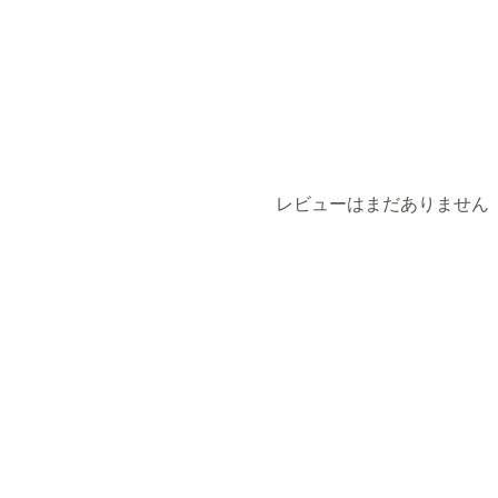
ラベル作成
ラベルのカスタマイズ
一
配送品の管理
注文の同期
レビューはまだありません