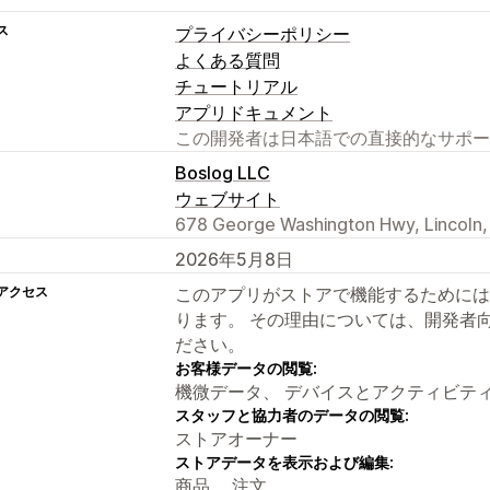
ス
プライバシーポリシー
よくある質問
チュートリアル
アプリドキュメント
この開発者は日本語での直接的なサポー
Boslog LLC
ウェブサイト
678 George Washington Hwy, Lincoln,
2026年5月8日
アクセス
このアプリがストアで機能するためには
ります。 その理由については、開発者
ださい。
お客様データの閲覧:
機微データ、 デバイスとアクティビテ
スタッフと協力者のデータの閲覧:
ストアオーナー
ストアデータを表示および編集:
商品、 注文