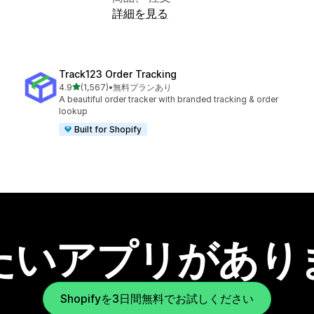
詳細を見る
Track123 Order Tracking
5つ星中
4.9
(1,567)
•
無料プランあり
合計レビュー数：1567件
A beautiful order tracker with branded tracking & order
lookup
Built for Shopify
たいアプリがあり
Shopifyを3日間無料でお試しください