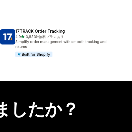
17TRACK Order Tracking
5つ星中
4.9
(3,833)
•
無料プランあり
合計レビュー数：3833件
Simplify order management with smooth tracking and
returns
Built for Shopify
ましたか？