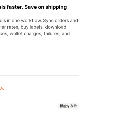
ls faster. Save on shipping
bels in one workflow. Sync orders and
er rates, buy labels, download
ces, wallet charges, failures, and
.
ん
機能を表示