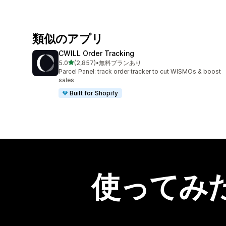
類似のアプリ
CWILL Order Tracking
5つ星中
5.0
(2,857)
•
無料プランあり
合計レビュー数：2857件
Parcel Panel: track order tracker to cut WISMOs & boost
sales
Built for Shopify
使ってみ