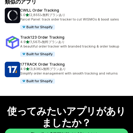
類似のアプリ
CWILL Order Tracking
5つ星中
5.0
(2,855)
•
無料プランあり
合計レビュー数：2855件
Parcel Panel: track order tracker to cut WISMOs & boost sales
Built for Shopify
Track123 Order Tracking
5つ星中
4.9
(1,567)
•
無料プランあり
合計レビュー数：1567件
A beautiful order tracker with branded tracking & order lookup
Built for Shopify
17TRACK Order Tracking
5つ星中
4.9
(3,838)
•
無料プランあり
合計レビュー数：3838件
Simplify order management with smooth tracking and returns
Built for Shopify
使ってみたいアプリがあり
ましたか？