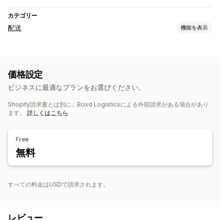
カテゴリー
配送
機能を表示
ラベルと梱包
ラベル作成
ラベルのカスタマイズ
返品用ラベル
配送保険
価格設定
配送ルール
配達日
注文の同期
配送料
ビジネスに最適なプランをお選びください。
配送品の管理
Shopify請求書とは別に、Boxd Logisticsによる外部請求がある場合があり
注文の同期
リアルタイム追跡
注文の更新
配送分析
ます。
詳しくはこちら
Free
無料
すべての料金はUSDで請求されます。
レビュー