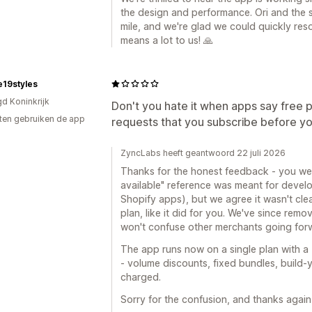
the design and performance. Ori and the 
mile, and we're glad we could quickly re
means a lot to us! 🙏
e19styles
gd Koninkrijk
Don't you hate it when apps say free p
ten gebruiken de app
requests that you subscribe before yo
ZyncLabs heeft geantwoord 22 juli 2026
Thanks for the honest feedback - you were 
available" reference was meant for develo
Shopify apps), but we agree it wasn't clea
plan, like it did for you. We've since remo
won't confuse other merchants going for
The app runs now on a single plan with a 
- volume discounts, fixed bundles, build-
charged.
Sorry for the confusion, and thanks again