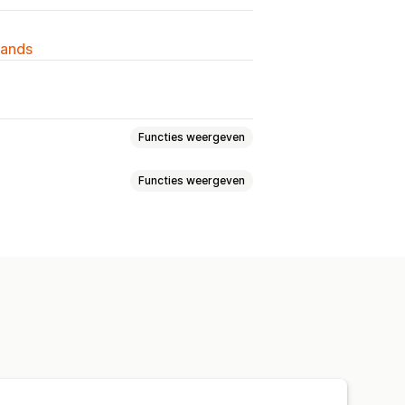
lands
Functies weergeven
Functies weergeven
zen
Volumekortingen
ngen
Productbundels
ls
Zelf samenstellen
gen
undels op maat
zen
Kwantumkortingen
Kortingen
en
Percentagekortingen
te prijzen