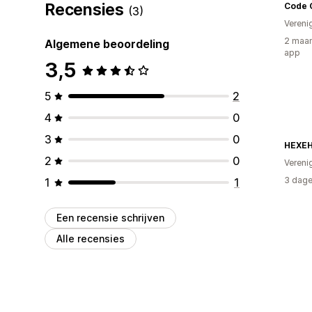
Recensies
Code 
(3)
Vereni
2 maan
Algemene beoordeling
app
3,5
5
2
4
0
3
0
HEXEH
2
0
Vereni
3 dage
1
1
Een recensie schrijven
Alle recensies