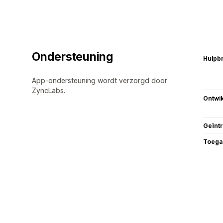
Ondersteuning
Hulpb
App-ondersteuning wordt verzorgd door
ZyncLabs.
Ontwik
Geïnt
Toega