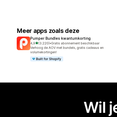
Meer apps zoals deze
Pumper Bundles kwantumkorting
van 5 sterren
4,9
(3.220)
•
Gratis abonnement beschikbaar
3220 recensies in totaal
Verhoog de AOV met bundels, gratis cadeaus en
volumekortingen!
Built for Shopify
Wil 