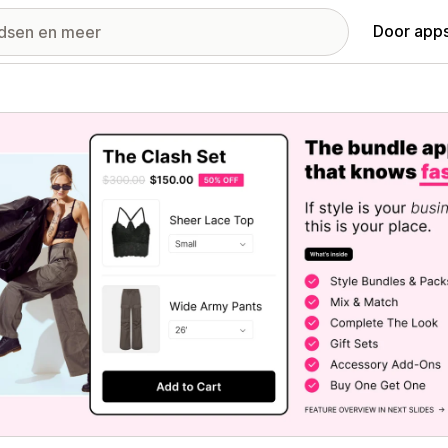
Door apps
ij met uitgelichte afbeeldingen