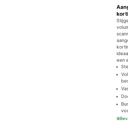
Aang
kort
Stijg
volum
scann
aange
korti
ideaa
een 
Ste
Vol
be
Va
Do
Bu
vo
Bev