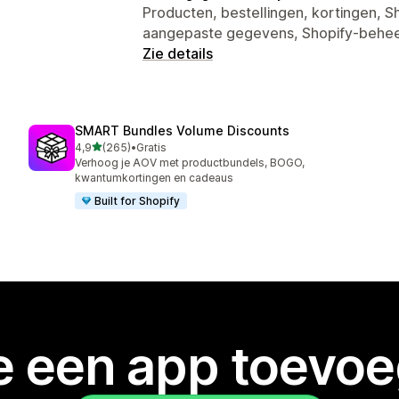
Producten, bestellingen, kortingen, S
aangepaste gegevens, Shopify-behe
Zie details
SMART Bundles Volume Discounts
van 5 sterren
4,9
(265)
•
Gratis
265 recensies in totaal
Verhoog je AOV met productbundels, BOGO,
kwantumkortingen en cadeaus
Built for Shopify
je een app toevo