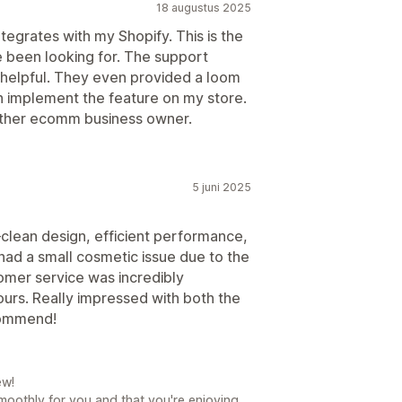
18 augustus 2025
egrates with my Shopify. This is the
e been looking for. The support
 helpful. They even provided a loom
n implement the feature on my store.
other ecomm business owner.
5 juni 2025
lean design, efficient performance,
 had a small cosmetic issue due to the
omer service was incredibly
ours. Really impressed with both the
commend!
ew!
smoothly for you and that you're enjoying