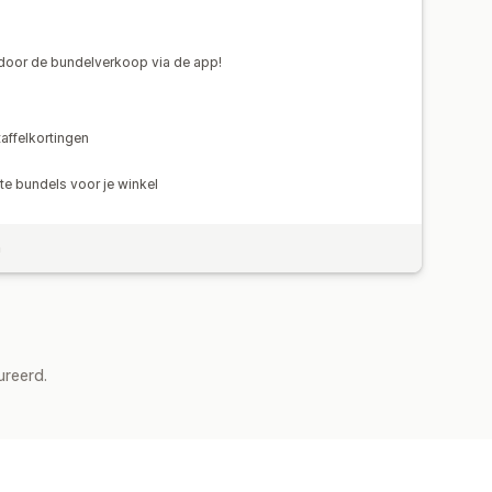
oor de bundelverkoop via de app!
affelkortingen
e bundels voor je winkel
n
ureerd.