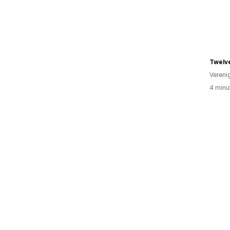
Twelv
Vereni
4 minu