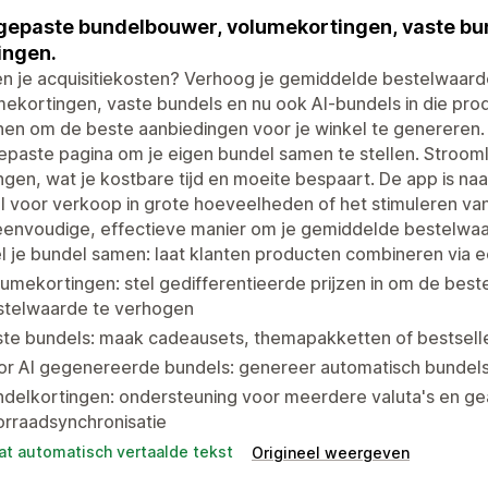
epaste bundelbouwer, volumekortingen, vaste bu
ingen.
en je acquisitiekosten? Verhoog je gemiddelde bestelwaarde
ekortingen, vaste bundels en nu ook AI-bundels in die pro
en om de beste aanbiedingen voor je winkel te genereren.
paste pagina om je eigen bundel samen te stellen. Strooml
ngen, wat je kostbare tijd en moeite bespaart. De app is naa
l voor verkoop in grote hoeveelheden of het stimuleren va
eenvoudige, effectieve manier om je gemiddelde bestelwaa
l je bundel samen: laat klanten producten combineren via
umekortingen: stel gedifferentieerde prijzen in om de bes
stelwaarde te verhogen
ste bundels: maak cadeausets, themapakketten of bestsell
or AI gegenereerde bundels: genereer automatisch bundels
ndelkortingen: ondersteuning voor meerdere valuta's en g
orraadsynchronisatie
at automatisch vertaalde tekst
Origineel weergeven