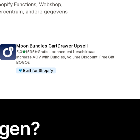
hopify Functions, Webshop,
ercentrum, andere gegevens
Moon Bundles CartDrawer Upsell
van 5 sterren
5,0
(595)
•
Gratis abonnement beschikbaar
595 recensies in totaal
Increase AOV with Bundles, Volume Discount, Free Gift,
BOGOs
Built for Shopify
egen?