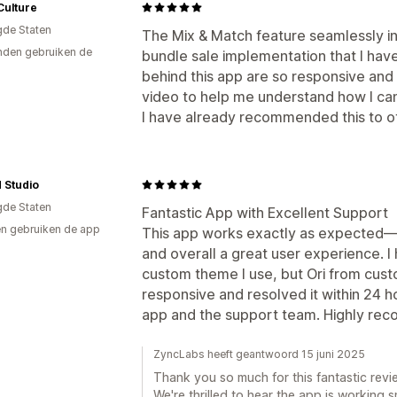
Culture
gde Staten
The Mix & Match feature seamlessly int
den gebruiken de
bundle sale implementation that I hav
behind this app are so responsive and
video to help me understand how I ca
I have already recommended this to 
 Studio
gde Staten
Fantastic App with Excellent Support
n gebruiken de app
This app works exactly as expected—c
and overall a great user experience. I
custom theme I use, but Ori from cust
responsive and resolved it within 24 h
app and the support team. Highly re
ZyncLabs heeft geantwoord 15 juni 2025
Thank you so much for this fantastic revi
We're thrilled to hear the app is working 