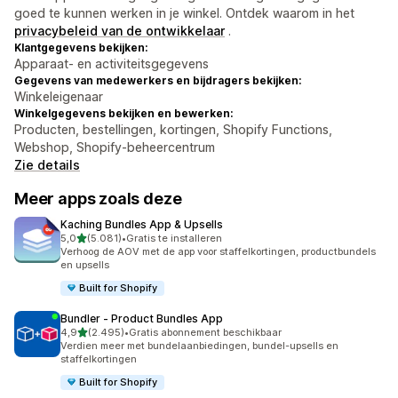
goed te kunnen werken in je winkel. Ontdek waarom in het
privacybeleid van de ontwikkelaar
.
Klantgegevens bekijken:
Apparaat- en activiteitsgegevens
Gegevens van medewerkers en bijdragers bekijken:
Winkeleigenaar
Winkelgegevens bekijken en bewerken:
Producten, bestellingen, kortingen, Shopify Functions,
Webshop, Shopify-beheercentrum
Zie details
Meer apps zoals deze
Kaching Bundles App & Upsells
van 5 sterren
5,0
(5.081)
•
Gratis te installeren
5081 recensies in totaal
Verhoog de AOV met de app voor staffelkortingen, productbundels
en upsells
Built for Shopify
Bundler ‑ Product Bundles App
van 5 sterren
4,9
(2.495)
•
Gratis abonnement beschikbaar
2495 recensies in totaal
Verdien meer met bundelaanbiedingen, bundel-upsells en
staffelkortingen
Built for Shopify