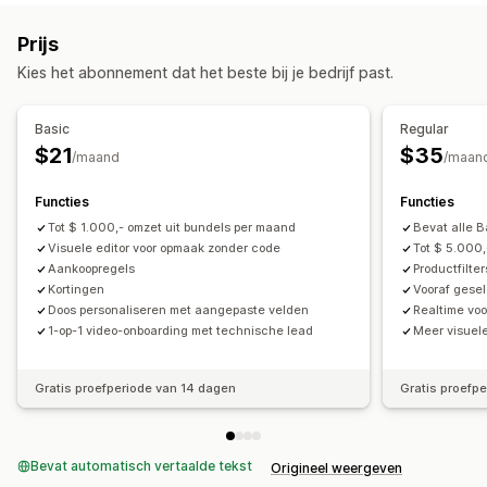
Voortgangsbalk
Meerdere valuta
Meerdere talen
Prijzen die je kunt instellen
Prijs
Aangepaste regels
Vaste prijzen
Gedifferentieerde prijzen
Kortingen
Kies het abonnement dat het beste bij je bedrijf past.
Aanbiedingen en aanbevelingen
Volumekortingen
Forfaitaire kortingen
Cadeauverpakking
Bundles
Volumekortingen
Percentagekortingen
Basic
Regular
Staffelkortingen
$21
$35
/maand
/maan
Functies
Functies
Tot $ 1.000,- omzet uit bundels per maand
Bevat alle B
Visuele editor voor opmaak zonder code
Tot $ 5.000,
Aankoopregels
Productfilter
Kortingen
Vooraf gese
Doos personaliseren met aangepaste velden
Realtime vo
1-op-1 video-onboarding met technische lead
Meer visuel
Gratis proefperiode van 14 dagen
Gratis proefp
Bevat automatisch vertaalde tekst
Origineel weergeven