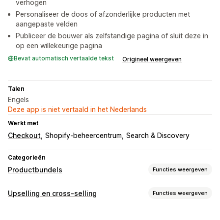
verhogen
Personaliseer de doos of afzonderlijke producten met
aangepaste velden
Publiceer de bouwer als zelfstandige pagina of sluit deze in
op een willekeurige pagina
Bevat automatisch vertaalde tekst
Origineel weergeven
Talen
Engels
Deze app is niet vertaald in het Nederlands
Werkt met
Checkout
Shopify-beheercentrum
Search & Discovery
Categorieën
Productbundels
Functies weergeven
Soorten bundels
Upselling en cross-selling
Functies weergeven
Mix-and-match-bundels
Zelf samenstellen
Cadeauboxen
Aanpassing
Cross-sell-bundels
Bundels op maat