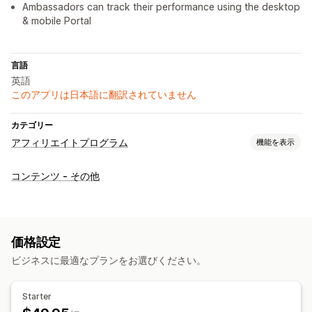
Ambassadors can track their performance using the desktop
& mobile Portal
言語
英語
このアプリは日本語に翻訳されていません
カテゴリー
アフィリエイトプログラム
機能を表示
コミッションオプション
コンテンツ - その他
カスタムコミッション
流入管理
業績追跡
アフィリエイトリンク
分析
ディスカウント
価格設定
ビジネスに最適なプランをお選びください。
アフィリエイト機能
ブランド化されたポータル
カスタムブランディング
Starter
決済