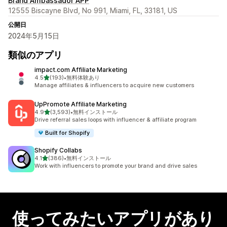
Brand Ambassador APP
12555 Biscayne Blvd, No 991, Miami, FL, 33181, US
公開日
2024年5月15日
類似のアプリ
impact.com Affiliate Marketing
5つ星中
4.5
(193)
•
無料体験あり
合計レビュー数：193件
Manage affiliates & influencers to acquire new customers
UpPromote Affiliate Marketing
5つ星中
4.9
(3,593)
•
無料インストール
合計レビュー数：3593件
Drive referral sales loops with influencer & affiliate program
Built for Shopify
Shopify Collabs
5つ星中
4.1
(386)
•
無料インストール
合計レビュー数：386件
Work with influencers to promote your brand and drive sales
使ってみたいアプリがあり