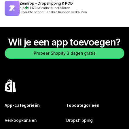
Zendrop ‑ Dropshipping & POD
van 5 sterren
4,5
(1.172)
•
Gratis te installeren
1172 recensies in totaal
Produkte schnell an Ihre Kunden verkaufen
Wil je een app toevoegen?
Probeer Shopify 3 dagen gratis
App-categorieën
Topcategorieën
Verkoopkanalen
Dropshipping