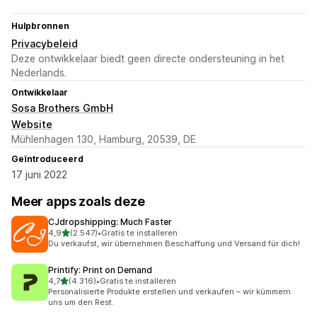
Hulpbronnen
Privacybeleid
Deze ontwikkelaar biedt geen directe ondersteuning in het
Nederlands.
Ontwikkelaar
Sosa Brothers GmbH
Website
Mühlenhagen 130, Hamburg, 20539, DE
Geïntroduceerd
17 juni 2022
Meer apps zoals deze
CJdropshipping: Much Faster
van 5 sterren
4,9
(2.547)
•
Gratis te installeren
2547 recensies in totaal
Du verkaufst, wir übernehmen Beschaffung und Versand für dich!
Printify: Print on Demand
van 5 sterren
4,7
(4.316)
•
Gratis te installeren
4316 recensies in totaal
Personalisierte Produkte erstellen und verkaufen – wir kümmern
uns um den Rest.