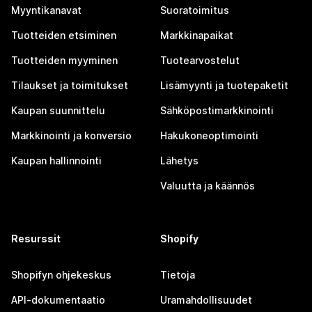
Myyntikanavat
Suoratoimitus
Tuotteiden etsiminen
Markkinapaikat
Tuotteiden myyminen
Tuotearvostelut
Tilaukset ja toimitukset
Lisämyynti ja tuotepaketit
Kaupan suunnittelu
Sähköpostimarkkinointi
Markkinointi ja konversio
Hakukoneoptimointi
Kaupan hallinnointi
Lähetys
Valuutta ja käännös
Resurssit
Shopify
Shopifyn ohjekeskus
Tietoja
API-dokumentaatio
Uramahdollisuudet