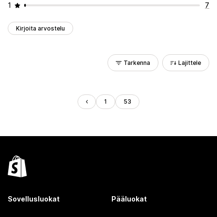
1
7
Kirjoita arvostelu
Tarkenna
Lajittele
1
53
Sovellusluokat
Pääluokat