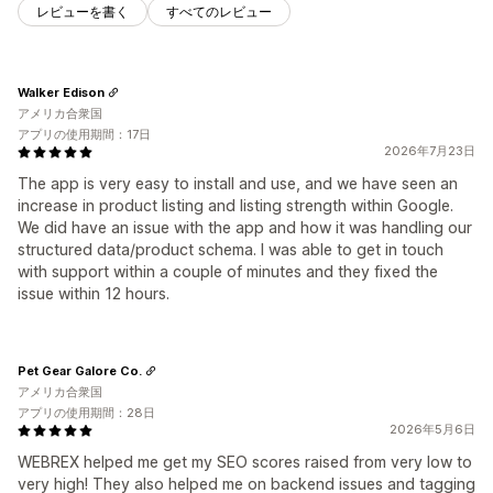
レビューを書く
すべてのレビュー
Walker Edison
アメリカ合衆国
アプリの使用期間：17日
2026年7月23日
The app is very easy to install and use, and we have seen an
increase in product listing and listing strength within Google.
We did have an issue with the app and how it was handling our
structured data/product schema. I was able to get in touch
with support within a couple of minutes and they fixed the
issue within 12 hours.
Pet Gear Galore Co.
アメリカ合衆国
アプリの使用期間：28日
2026年5月6日
WEBREX helped me get my SEO scores raised from very low to
very high! They also helped me on backend issues and tagging