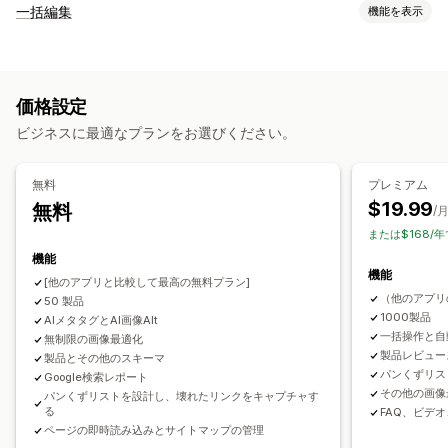
SEOツール
一括編集
機能を表示
画像の圧縮
画像のサイズ変更
代替テキスト
編集可能なリソース
ファイルタイプの変換
コンテンツの複製
リンク切れ
商品
画像
説明
コレクション
バックリンク
リダイレクト
404ページ
パンくず
価格設定
サイトマップ
ページのインデックス付け
メタタグ
アクション
ビジネスに最適なプランをお選びください。
リッチスニペット
JSON-LD
スキーマ
Robots.txt
AI生成
画像の最適化
SEOの更新
AIアシスタント
データ同期
一括編集
ローカルSEO
URLの最適化
画像の最適化
スピード最適化
無料
プレミアム
コンテンツの最適化
メタデータの最適化
オートメーション
$19.99
無料
/
パフォーマンスのモニタリング
または$168/
SEOスコア
監査
レポート
インサイトとヒント
機能
機能
キーワード分析
スピード分析
リンク分析
コンテンツ分析
[他のアプリと比較して最高の無料プラン]
（他のアプリ
50 製品
ウェブサイトトラフィック
テスト
1000製品
AIメタタグとAI画像Alt
一括操作と自
無制限の画像最適化
製品レビュー
製品とその他のスキーマ
パンくずリス
Google検索レポート
その他の画像
パンくずリストを設計し、壊れたリンクをキャプチャす
る
FAQ、ビデ
ページの即時読み込みとサイトマップの管理