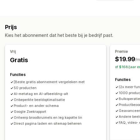
Beeldcompressie
Formaataanpassing van afbeeldingen
Bewerkbare bronnen
Alt-tekst
Bestandstypes omzetten
Content dupliceren
Producten
Afbeeldingen
Beschrijvingen
Collecties
Doodlopende links
Backlinks
Omleidingen
404-pagina's
Prijs
Broodkruimels
Sitemaps
Pagina-indexering
Metatags
Acties
Kies het abonnement dat het beste bij je bedrijf past.
Rich snippets
JSON-LD
Schema's
Robots.txt
Beeldoptimalisatie
SEO-updates
AI-ondersteuning
AI-generatie
Lokale SEO
URL-optimalisatie
Gegevenssynchronisatie
Bulkbewerkingen
Vrij
Premie
Beeldoptimalisatie
Snelheidsoptimalisatie
$19.99
Gratis
/m
Contentoptimalisatie
Optimalisatie van metagegevens
of $168/jaar 
Automatiseringen
Functies
Functies
Prestaties bijhouden
[Beste gratis abonnement vergeleken met
(2x meer fu
50 producten
SEO-score
Audits
Rapportage
Inzichten en tips
1000 produ
AI-metatag en AI-afbeelding-alt
Trefwoordanalyse
Snelheidsanalyse
Linkanalyse
Bulkoperati
Onbeperkte beeldoptimalisatie
Productbeoo
Contentanalyse
Websiteverkeer
Testen
Product- en ander schema
Geavanceerd
Google Zoekrapport
Andere beel
Ontwerp broodkruimels en leg kapotte lin
FAQ, video-
Direct pagina laden en sitemap beheren