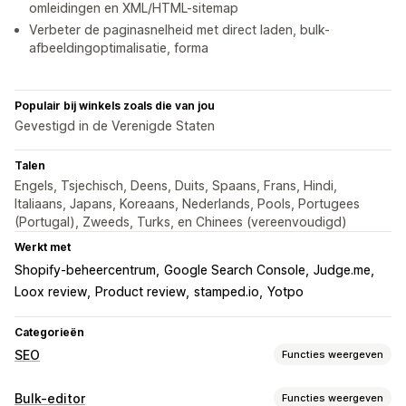
omleidingen en XML/HTML-sitemap
Verbeter de paginasnelheid met direct laden, bulk-
afbeeldingoptimalisatie, forma
Populair bij winkels zoals die van jou
Gevestigd in de Verenigde Staten
Talen
Engels, Tsjechisch, Deens, Duits, Spaans, Frans, Hindi,
Italiaans, Japans, Koreaans, Nederlands, Pools, Portugees
(Portugal), Zweeds, Turks, en Chinees (vereenvoudigd)
Werkt met
Shopify-beheercentrum
Google Search Console
Judge.me
Loox review
Product review
stamped.io
Yotpo
Categorieën
SEO
Functies weergeven
SEO-tools
Bulk-editor
Functies weergeven