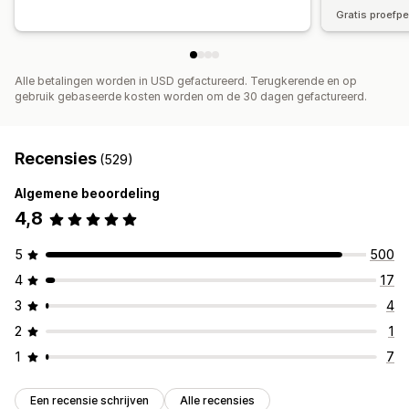
Gratis proefp
Alle betalingen worden in USD gefactureerd. Terugkerende en op
gebruik gebaseerde kosten worden om de 30 dagen gefactureerd.
Recensies
(529)
Algemene beoordeling
4,8
5
500
4
17
3
4
2
1
1
7
Een recensie schrijven
Alle recensies