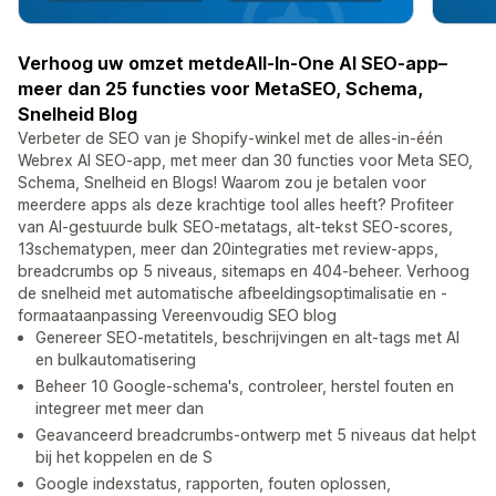
Verhoog uw omzet metdeAll-In-One AI SEO-app–
meer dan 25 functies voor MetaSEO, Schema,
Snelheid Blog
Verbeter de SEO van je Shopify-winkel met de alles-in-één
Webrex AI SEO-app, met meer dan 30 functies voor Meta SEO,
Schema, Snelheid en Blogs! Waarom zou je betalen voor
meerdere apps als deze krachtige tool alles heeft? Profiteer
van AI-gestuurde bulk SEO-metatags, alt-tekst SEO-scores,
13schematypen, meer dan 20integraties met review-apps,
breadcrumbs op 5 niveaus, sitemaps en 404-beheer. Verhoog
de snelheid met automatische afbeeldingsoptimalisatie en -
formaataanpassing Vereenvoudig SEO blog
Genereer SEO-metatitels, beschrijvingen en alt-tags met AI
en bulkautomatisering
Beheer 10 Google-schema's, controleer, herstel fouten en
integreer met meer dan
Geavanceerd breadcrumbs-ontwerp met 5 niveaus dat helpt
bij het koppelen en de S
Google indexstatus, rapporten, fouten oplossen,