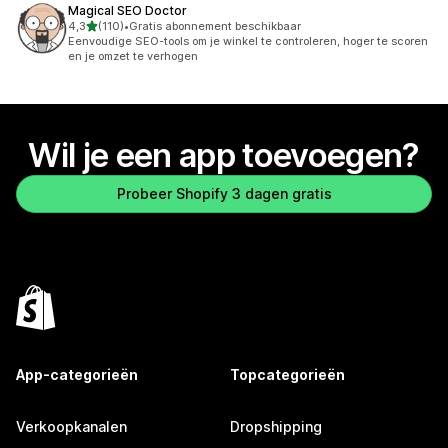
Magical SEO Doctor
van 5 sterren
4,3
(110)
•
Gratis abonnement beschikbaar
110 recensies in totaal
Eenvoudige SEO-tools om je winkel te controleren, hoger te scoren
en je omzet te verhogen
Wil je een app toevoegen?
Probeer Shopify 3 dagen gratis
App-categorieën
Topcategorieën
Verkoopkanalen
Dropshipping