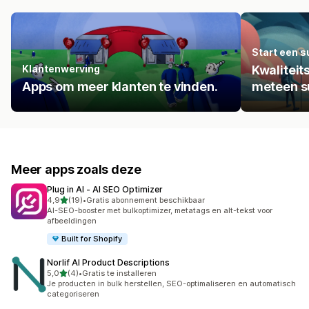
Start een s
Klantenwerving
Kwalitei
Apps om meer klanten te vinden.
meteen su
Meer apps zoals deze
Plug in AI ‑ AI SEO Optimizer
van 5 sterren
4,9
(19)
•
Gratis abonnement beschikbaar
19 recensies in totaal
AI-SEO-booster met bulkoptimizer, metatags en alt-tekst voor
afbeeldingen
Built for Shopify
Norlif AI Product Descriptions
van 5 sterren
5,0
(4)
•
Gratis te installeren
4 recensies in totaal
Je producten in bulk herstellen, SEO-optimaliseren en automatisch
categoriseren