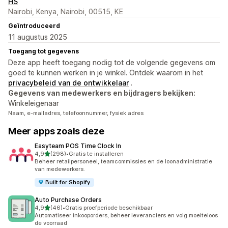
HS
Nairobi, Kenya, Nairobi, 00515, KE
Geïntroduceerd
11 augustus 2025
Toegang tot gegevens
Deze app heeft toegang nodig tot de volgende gegevens om
goed te kunnen werken in je winkel. Ontdek waarom in het
privacybeleid van de ontwikkelaar
.
Gegevens van medewerkers en bijdragers bekijken:
Winkeleigenaar
Naam, e-mailadres, telefoonnummer, fysiek adres
Meer apps zoals deze
Easyteam POS Time Clock In
van 5 sterren
4,9
(298)
•
Gratis te installeren
298 recensies in totaal
Beheer retailpersoneel, teamcommissies en de loonadministratie
van medewerkers.
Built for Shopify
Auto Purchase Orders
van 5 sterren
4,9
(46)
•
Gratis proefperiode beschikbaar
46 recensies in totaal
Automatiseer inkooporders, beheer leveranciers en volg moeiteloos
de voorraad