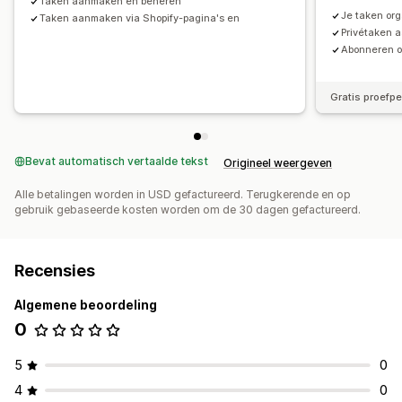
Taken aanmaken en beheren
Je taken or
Taken aanmaken via Shopify-pagina's en
Privétaken
Abonneren o
Gratis proefp
Bevat automatisch vertaalde tekst
Origineel weergeven
Alle betalingen worden in USD gefactureerd. Terugkerende en op
gebruik gebaseerde kosten worden om de 30 dagen gefactureerd.
Recensies
Algemene beoordeling
0
5
0
4
0