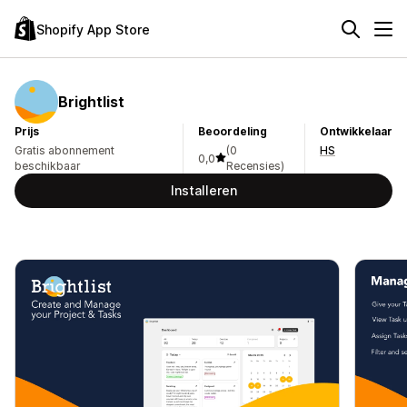
Shopify App Store
Brightlist
Prijs
Beoordeling
Ontwikkelaar
Gratis abonnement
(0
HS
0,0
beschikbaar
Recensies)
Installeren