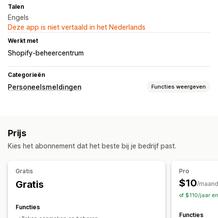
Talen
Engels
Deze app is niet vertaald in het Nederlands
Werkt met
Shopify-beheercentrum
Categorieën
Personeelsmeldingen
Functies weergeven
Meldingstypen
Taaktoewijzingen
Personeelsmeldingen
Prijs
Aanpassing
Kies het abonnement dat het beste bij je bedrijf past.
Planning
Bijlagen
Gratis
Pro
$10
Gratis
/maan
of $110/jaar e
Functies
Functies