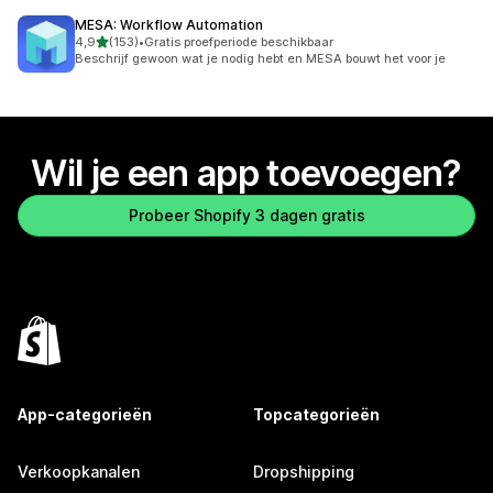
MESA: Workflow Automation
van 5 sterren
4,9
(153)
•
Gratis proefperiode beschikbaar
153 recensies in totaal
Beschrijf gewoon wat je nodig hebt en MESA bouwt het voor je
Wil je een app toevoegen?
Probeer Shopify 3 dagen gratis
App-categorieën
Topcategorieën
Verkoopkanalen
Dropshipping