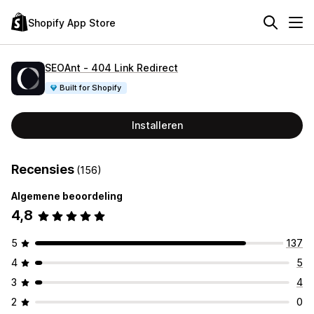
Shopify App Store
SEOAnt ‑ 404 Link Redirect
Built for Shopify
Installeren
Recensies
(156)
Algemene beoordeling
4,8
5
137
4
5
3
4
2
0