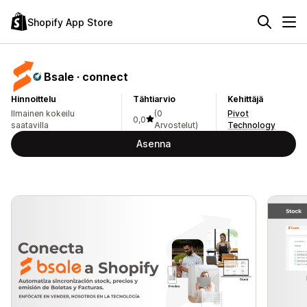
Shopify App Store
Bsale · connect
Hinnoittelu
Tähtiarvio
Kehittäjä
Ilmainen kokeilu
(0
Pivot
0,0
saatavilla
Arvostelut)
Technology
Asenna