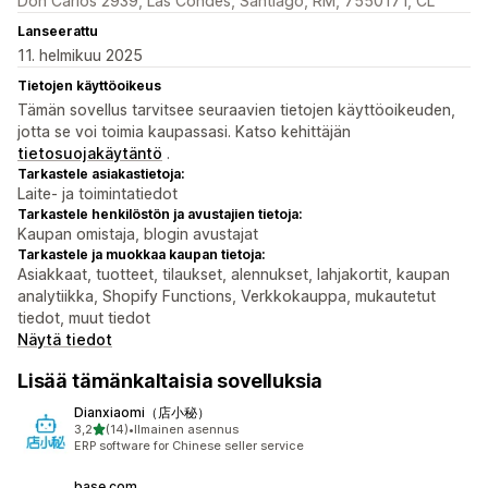
Don Carlos 2939, Las Condes, Santiago, RM, 7550171, CL
Lanseerattu
11. helmikuu 2025
Tietojen käyttöoikeus
Tämän sovellus tarvitsee seuraavien tietojen käyttöoikeuden,
jotta se voi toimia kaupassasi. Katso kehittäjän
tietosuojakäytäntö
.
Tarkastele asiakastietoja:
Laite- ja toimintatiedot
Tarkastele henkilöstön ja avustajien tietoja:
Kaupan omistaja, blogin avustajat
Tarkastele ja muokkaa kaupan tietoja:
Asiakkaat, tuotteet, tilaukset, alennukset, lahjakortit, kaupan
analytiikka, Shopify Functions, Verkkokauppa, mukautetut
tiedot, muut tiedot
Näytä tiedot
Lisää tämänkaltaisia sovelluksia
Dianxiaomi（店小秘）
/ 5 tähteä
3,2
(14)
•
Ilmainen asennus
14 arvostelua yhteensä
ERP software for Chinese seller service
base.com