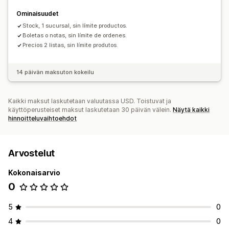
Ominaisuudet
Stock, 1 sucursal, sin límite productos.
Boletas o notas, sin límite de ordenes.
Precios 2 listas, sin límite produtos.
14 päivän maksuton kokeilu
Kaikki maksut laskutetaan valuutassa USD. Toistuvat ja
käyttöperusteiset maksut laskutetaan 30 päivän välein.
Näytä kaikki
hinnoitteluvaihtoehdot
Arvostelut
Kokonaisarvio
0
5
0
4
0