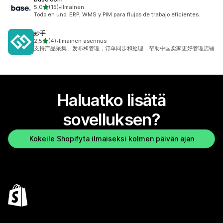
/ 5 tähteä
5,0
(15)
•
Ilmainen
15 arvostelua yhteensä
Todo en uno, ERP, WMS y PIM para flujos de trabajo eficientes.
妙手
/ 5 tähteä
2,5
(4)
•
Ilmainen asennus
4 arvostelua yhteensä
支持产品采集、发布和管理，订单同步和处理，帮助中国卖家更好管理店铺
Haluatko lisätä
sovelluksen?
Kokeile Shopifyta ilmaiseksi kolmen päivän ajan