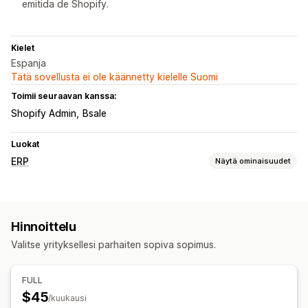
emitida de Shopify.
Kielet
Espanja
Tätä sovellusta ei ole käännetty kielelle Suomi
Toimii seuraavan kanssa:
Shopify Admin
Bsale
Luokat
ERP
Näytä ominaisuudet
Tilausten käsittely
Tilausten synkronointi
Hinnoittelu
Varastonhallinta
Valitse yrityksellesi parhaiten sopiva sopimus.
Reaaliaikainen synkronointi
FULL
$45
/kuukausi