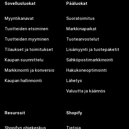
Sovellusluokat
Pääluokat
Myyntikanavat
Suoratoimitus
Tuotteiden etsiminen
Markkinapaikat
Tuotteiden myyminen
Tuotearvostelut
Tilaukset ja toimitukset
Lisämyynti ja tuotepaketit
Kaupan suunnittelu
Sähköpostimarkkinointi
Markkinointi ja konversio
Hakukoneoptimointi
Kaupan hallinnointi
Lähetys
Valuutta ja käännös
Resurssit
Shopify
Shopifyn ohjekeskus
Tietoja