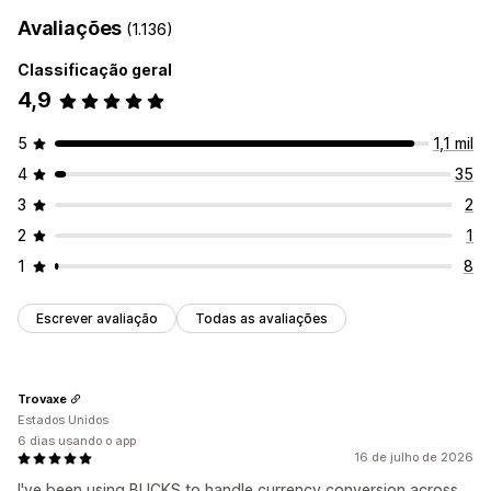
Avaliações
(1.136)
Classificação geral
4,9
5
1,1 mil
4
35
3
2
2
1
1
8
Escrever avaliação
Todas as avaliações
Trovaxe
Estados Unidos
6 dias usando o app
16 de julho de 2026
I've been using BUCKS to handle currency conversion across