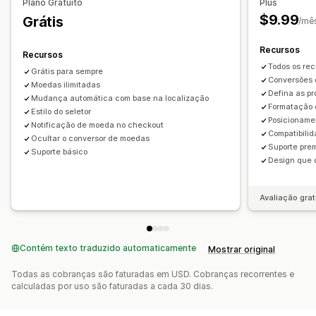
Plano Gratuito
Plus
$9.99
Grátis
Configurações de localização
/mê
Botão de troca de moeda
Conversão de moeda
Recursos
Recursos
Todos os rec
Grátis para sempre
Conversões 
Moedas ilimitadas
Defina as pr
Mudança automática com base na localização
Formatação 
Estilo do seletor
Posicioname
Notificação de moeda no checkout
Compatibilid
Ocultar o conversor de moedas
Suporte pre
Suporte básico
Design que 
Avaliação grat
Contém texto traduzido automaticamente
Mostrar original
Todas as cobranças são faturadas em USD. Cobranças recorrentes e
calculadas por uso são faturadas a cada 30 dias.