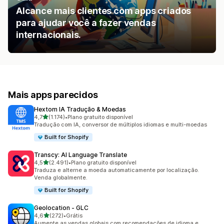
Alcance mais clientes com apps criados
para ajudar você a fazer vendas
internacionais.
Mais apps parecidos
Hextom IA Tradução & Moedas
de 5 estrelas
4,7
(1.174)
•
Plano gratuito disponível
1174 avaliações ao todo
Tradução com IA, conversor de múltiplos idiomas e multi-moedas
Built for Shopify
Transcy: AI Language Translate
de 5 estrelas
4,5
(2.491)
•
Plano gratuito disponível
2491 avaliações ao todo
Traduza e alterne a moeda automaticamente por localização.
Venda globalmente.
Built for Shopify
Geolocation ‑ GLC
de 5 estrelas
4,6
(272)
•
Grátis
272 avaliações ao todo
Aumente as vendas globais com recomendações de idioma e