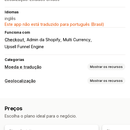
Idiomas
inglês
Este app não está traduzido para português (Brasil)
Funciona com
Checkout
Admin da Shopify
Multi Currency
Upsell Funnel Engine
Categorias
Moeda e tradução
Mostrar os recursos
Conversão de moeda
Geolocalização
Mostrar os recursos
Geolocalização
Checkout na moeda local
Bloqueio
Taxas em tempo real
Em várias moedas
Países
Design do alternador
Exibição de preço
Preços
Redirecionamentos
Tradução de idioma
Escolha o plano ideal para o negócio.
País
Redirecionamento automático
Redirecionamento automático
Design do alternador
Redirecionamento manual
Acompanhamento