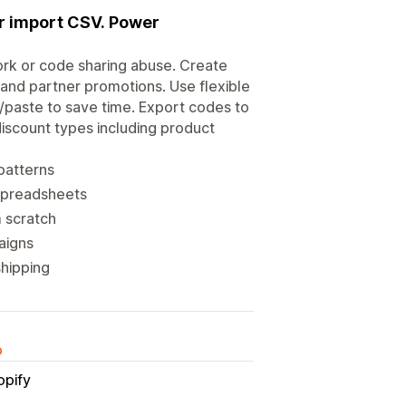
or import CSV. Power
rk or code sharing abuse. Create
and partner promotions. Use flexible
V/paste to save time. Export codes to
discount types including product
patterns
 spreadsheets
m scratch
aigns
shipping
o
opify