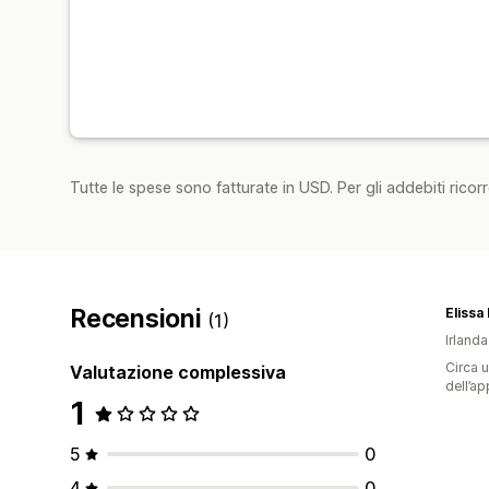
Tutte le spese sono fatturate in USD. Per gli addebiti ricorre
Recensioni
Elissa
(1)
Irlanda
Circa u
Valutazione complessiva
dell’ap
1
5
0
4
0