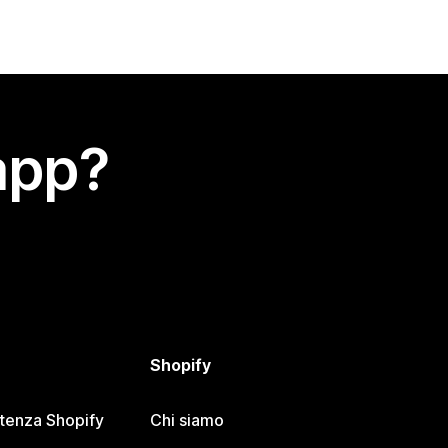
app?
Shopify
stenza Shopify
Chi siamo