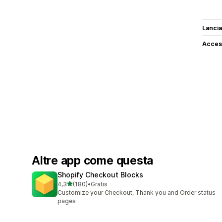
Lancia
Access
Altre app come questa
Shopify Checkout Blocks
stelle su 5
4,3
(180)
•
Gratis
180 recensioni totali
Customize your Checkout, Thank you and Order status
pages