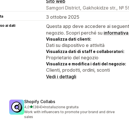
Sito web
Samgori District, Gakhokidze str., № 59
ta
3 ottobre 2025
o ai dati
Questa app deve accedere ai seguenti 
negozio. Scopri perché su
informativa
Visualizza dati clienti:
Dati su dispositivo e attività
Visualizza dati di staff e collaboratori:
Proprietario del negozio
Visualizza e modifica i dati del negozio:
Clienti, prodotti, ordini, sconti
Vedi i dettagli
Shopify Collabs
stelle su 5
4,0
(384)
•
Installazione gratuita
384 recensioni totali
Work with influencers to promote your brand and drive
sales