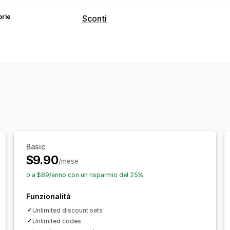
orie
Sconti
Tipo di sconto
Codici sconto
Coupon
Paga uno, pr
Prezzi a più livelli
Sconti sui volumi
S
Sconti in blocco
Spedizione gratuita
Sconti al check-out
Sconti di upsellin
Sconti personalizzati
Gestione sconti
Strumento Editor
Modifica in blocco
Basic
$9.90
Codice personalizzato
/mese
o a $89/anno con un risparmio del 25%
Funzionalità
Unlimited discount sets
Unlimited codes