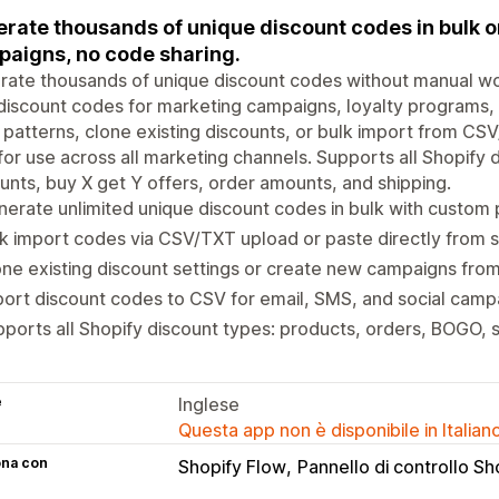
rate thousands of unique discount codes in bulk 
aigns, no code sharing.
ate thousands of unique discount codes without manual wo
discount codes for marketing campaigns, loyalty programs, 
patterns, clone existing discounts, or bulk import from CS
or use across all marketing channels. Supports all Shopify 
unts, buy X get Y offers, order amounts, and shipping.
erate unlimited unique discount codes in bulk with custom 
k import codes via CSV/TXT upload or paste directly from
ne existing discount settings or create new campaigns fro
ort discount codes to CSV for email, SMS, and social camp
ports all Shopify discount types: products, orders, BOGO, 
e
Inglese
Questa app non è disponibile in Italian
ona con
Shopify Flow
Pannello di controllo Sh