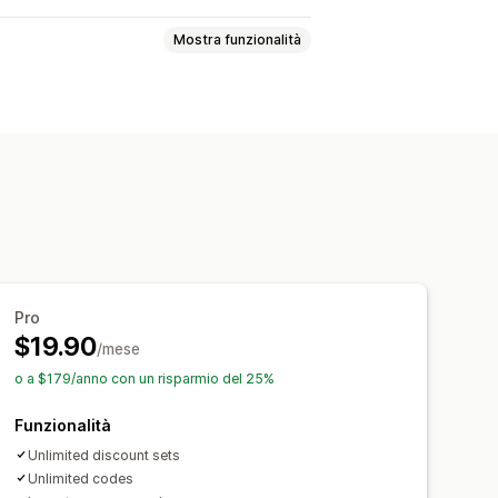
Mostra funzionalità
endi due
Prezzi fissi
conti forfettari
Sconti percentuali
Sconti sul carrello
g
Sconti di cross-selling
Importazione ed esportazione
Pro
$19.90
/mese
o a $179/anno con un risparmio del 25%
Funzionalità
Unlimited discount sets
Unlimited codes