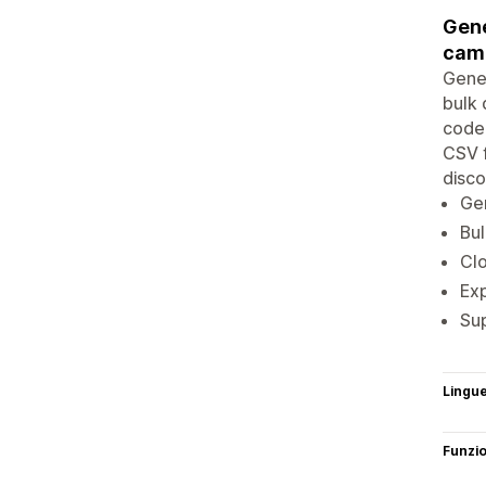
Gene
camp
Gener
bulk 
code 
CSV f
disco
Gen
Bul
Clo
Exp
Sup
Lingu
Funzi